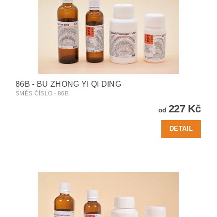
86B - BU ZHONG YI QI DING
SMĚS ČÍSLO - 86B
227 Kč
od
DETAIL