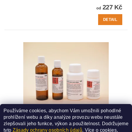
227 Kč
od
DETAIL
Používáme cookies, abychom Vám umožnili pohodlné
101 - SHAO YAO GAN CAO DING
prohlížení webu a díky analýze provozu webu neustále
SMĚS ČÍSLO - 101
zlepšovali jeho funkce, výkon a použitelnost.
Dodržujeme
227 Kč
od
tyto
Zásady ochrany osobních údajů
. Více o cookies,