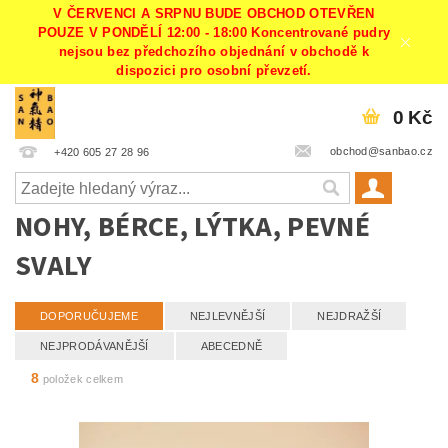
V ČERVENCI A SRPNU BUDE OBCHOD OTEVŘEN
POUZE V PONDĚLÍ 12:00 - 18:00 Koncentrované pudry
nejsou bez předchozího objednání v obchodě k
dispozici pro osobní převzetí.
0 Kč
obchod@sanbao.cz
+420 605 27 28 96
NOHY, BÉRCE, LÝTKA, PEVNÉ
SVALY
DOPORUČUJEME
NEJLEVNĚJŠÍ
NEJDRAŽŠÍ
NEJPRODÁVANĚJŠÍ
ABECEDNĚ
8
položek celkem