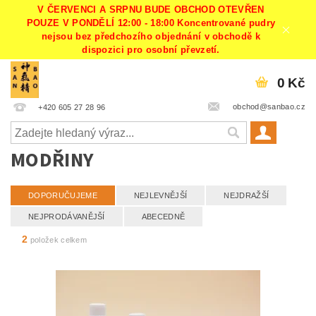
V ČERVENCI A SRPNU BUDE OBCHOD OTEVŘEN
POUZE V PONDĚLÍ 12:00 - 18:00 Koncentrované pudry
nejsou bez předchozího objednání v obchodě k
dispozici pro osobní převzetí.
0 Kč
obchod@sanbao.cz
+420 605 27 28 96
MODŘINY
DOPORUČUJEME
NEJLEVNĚJŠÍ
NEJDRAŽŠÍ
NEJPRODÁVANĚJŠÍ
ABECEDNĚ
2
položek celkem