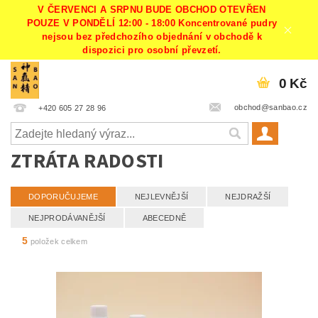
V ČERVENCI A SRPNU BUDE OBCHOD OTEVŘEN
POUZE V PONDĚLÍ 12:00 - 18:00 Koncentrované pudry
nejsou bez předchozího objednání v obchodě k
dispozici pro osobní převzetí.
0 Kč
obchod@sanbao.cz
+420 605 27 28 96
ZTRÁTA RADOSTI
DOPORUČUJEME
NEJLEVNĚJŠÍ
NEJDRAŽŠÍ
NEJPRODÁVANĚJŠÍ
ABECEDNĚ
5
položek celkem