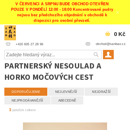
V ČERVENCI A SRPNU BUDE OBCHOD OTEVŘEN
POUZE V PONDĚLÍ 12:00 - 18:00 Koncentrované pudry
nejsou bez předchozího objednání v obchodě k
dispozici pro osobní převzetí.
0 Kč
obchod@sanbao.cz
+420 605 27 28 96
PARTNERSKÝ NESOULAD A
HORKO MOČOVÝCH CEST
DOPORUČUJEME
NEJLEVNĚJŠÍ
NEJDRAŽŠÍ
NEJPRODÁVANĚJŠÍ
ABECEDNĚ
3
položek celkem