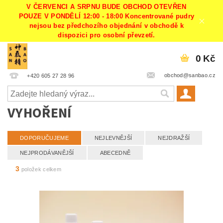
V ČERVENCI A SRPNU BUDE OBCHOD OTEVŘEN
POUZE V PONDĚLÍ 12:00 - 18:00 Koncentrované pudry
nejsou bez předchozího objednání v obchodě k
dispozici pro osobní převzetí.
0 Kč
obchod@sanbao.cz
+420 605 27 28 96
VYHOŘENÍ
DOPORUČUJEME
NEJLEVNĚJŠÍ
NEJDRAŽŠÍ
NEJPRODÁVANĚJŠÍ
ABECEDNĚ
3
položek celkem