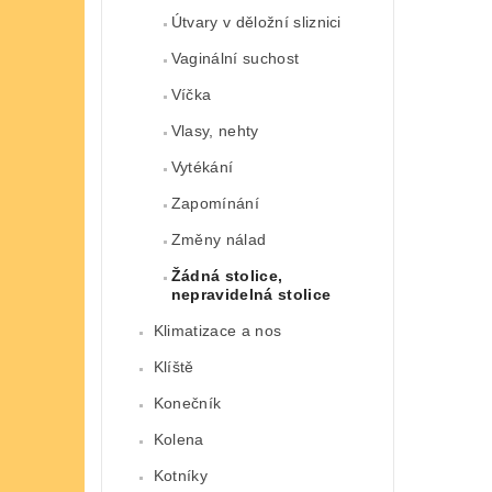
Útvary v děložní sliznici
Vaginální suchost
Víčka
Vlasy, nehty
Vytékání
Zapomínání
Změny nálad
Žádná stolice,
nepravidelná stolice
Klimatizace a nos
Klíště
Konečník
Kolena
Kotníky