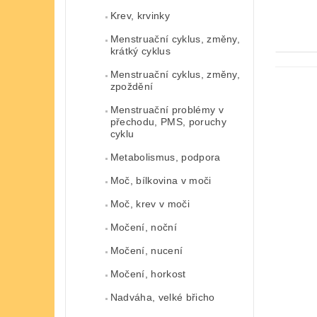
Krev, krvinky
Menstruační cyklus, změny,
krátký cyklus
Menstruační cyklus, změny,
zpoždění
Menstruační problémy v
přechodu, PMS, poruchy
cyklu
Metabolismus, podpora
Moč, bílkovina v moči
Moč, krev v moči
Močení, noční
Močení, nucení
Močení, horkost
Nadváha, velké břicho