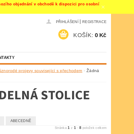
ího objednání v obchodě k dispozici pro osobní
|
PŘIHLÁŠENÍ
REGISTRACE
KOŠÍK:
0 Kč
NTAKTY
ůznorodé projevy související s přechodem
Žádná
IDELNÁ STOLICE
ABECEDNĚ
1
1
8
Stránka
z
-
položek celkem