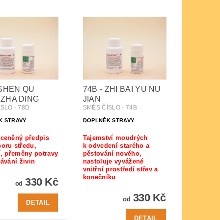
 SHEN QU
74B - ZHI BAI YU NU
ZHA DING
JIAN
SLO - 78D
SMĚS ČÍSLO - 74B
K STRAVY
DOPLNĚK STRAVY
ceněný předpis
Tajemství moudrých
oru středu,
k odvedení starého a
í, přeměny potravy
pěstování nového,
bávání živin
nastoluje vyvážené
vnitřní prostředí střev a
konečníku
330 Kč
od
330 Kč
od
DETAIL
DETAIL