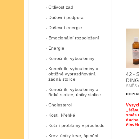
Citlivost zad
Duševní podpora
Duševní energie
Emocionální rozpoložení
Energie
Konečník, vybouleniny
Konečník, vybouleniny a
obtížné vyprazdňování,
42 -
žádná stolice
DING
SMĚS Č
Konečník, vybouleniny a
řídká stolice, úniky stolice
DOPLN
Cholesterol
Vysych
„šťáv
Kosti, křehké
směs n
ducha
člově
Kožní problémy v přechodu
Krev, úniky krve, špinění