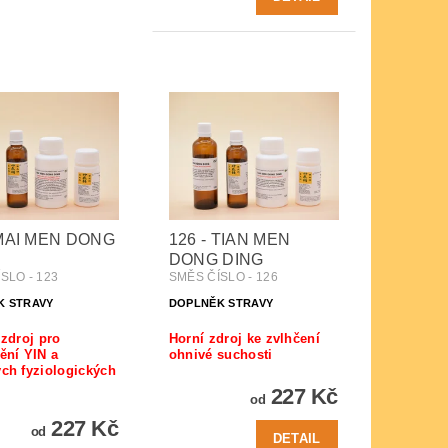
 MAI MEN DONG
126 - TIAN MEN
DONG DING
SLO - 123
SMĚS ČÍSLO - 126
K STRAVY
DOPLNĚK STRAVY
 zdroj pro
Horní zdroj ke zvlhčení
ění YIN a
ohnivé suchosti
ch fyziologických
227 Kč
od
227 Kč
od
DETAIL