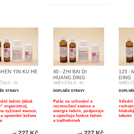
 SHEN YIN KU HE
40 - ZHI BAI DI
123 -
HUANG DING
DING
ÍSLO - 42
SMĚS ČÍSLO - 40
SMĚS ČÍ
ĚK STRAVY
DOPLNĚK STRAVY
DOPLNĚ
ání ledvin (dává
Palác na uchování a
Střední
u“ organismu),
rozmnožení esence a
rozhojn
a vyživení esence,
energie ledvin, podporuje
hluboký
 a upevnění kořene
a upevňuje funkce ledvin
tekutin
ka
a nadledvinek
227 Kč
227 Kč
od
od