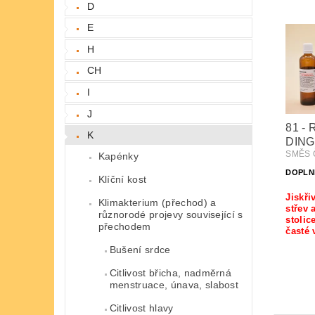
D
E
H
CH
I
J
81 -
K
DING
SMĚS Č
Kapénky
DOPLN
Klíční kost
Jiskři
Klimakterium (přechod) a
střev 
různorodé projevy související s
stolic
přechodem
časté
Bušení srdce
Citlivost břicha, nadměrná
menstruace, únava, slabost
Citlivost hlavy