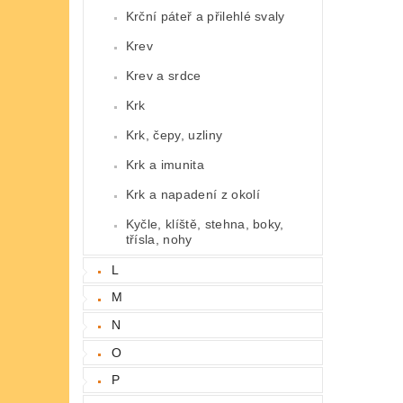
Krční páteř a přilehlé svaly
Krev
Krev a srdce
Krk
Krk, čepy, uzliny
Krk a imunita
Krk a napadení z okolí
Kyčle, klíště, stehna, boky,
třísla, nohy
L
M
N
O
P