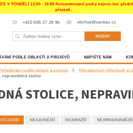
PONDĚLÍ 12:00 - 18:00 Koncentrované pudry nejsou bez předchoz
převzetí.
obchod@sanbao.cz
+420 605 27 28 96
ÁVÁNÍ PODLE OBLASTÍ A PROJEVŮ
NAPIŠTE NÁM
KO
Vyhledávání podle oblastí a projevů
K
Klimakterium (přechod) a r
, nepravidelná stolice
DNÁ STOLICE, NEPRAV
RUČUJEME
NEJLEVNĚJŠÍ
NEJDRAŽŠÍ
NEJPRODÁVANĚJŠÍ