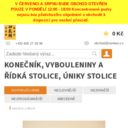
V ČERVENCI A SRPNU BUDE OBCHOD OTEVŘEN
POUZE V PONDĚLÍ 12:00 - 18:00 Koncentrované pudry
nejsou bez předchozího objednání v obchodě k
dispozici pro osobní převzetí.
0 Kč
obchod@sanbao.cz
+420 605 27 28 96
KONEČNÍK, VYBOULENINY A
ŘÍDKÁ STOLICE, ÚNIKY STOLICE
DOPORUČUJEME
NEJLEVNĚJŠÍ
NEJDRAŽŠÍ
NEJPRODÁVANĚJŠÍ
ABECEDNĚ
3
položek celkem