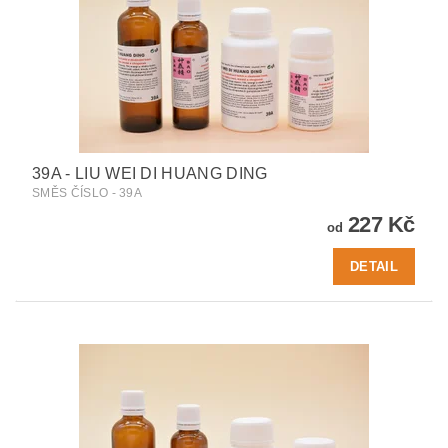
39A - LIU WEI DI HUANG DING
SMĚS ČÍSLO - 39A
227 Kč
od
DETAIL