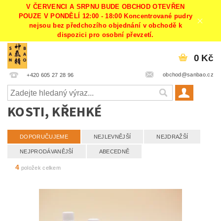
V ČERVENCI A SRPNU BUDE OBCHOD OTEVŘEN
POUZE V PONDĚLÍ 12:00 - 18:00 Koncentrované pudry
nejsou bez předchozího objednání v obchodě k
dispozici pro osobní převzetí.
0 Kč
obchod@sanbao.cz
+420 605 27 28 96
KOSTI, KŘEHKÉ
DOPORUČUJEME
NEJLEVNĚJŠÍ
NEJDRAŽŠÍ
NEJPRODÁVANĚJŠÍ
ABECEDNĚ
4
položek celkem