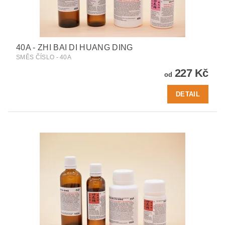
40A - ZHI BAI DI HUANG DING
SMĚS ČÍSLO - 40A
227 Kč
od
DETAIL