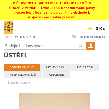
V ČERVENCI A SRPNU BUDE OBCHOD OTEVŘEN
POUZE V PONDĚLÍ 12:00 - 18:00 Koncentrované pudry
nejsou bez předchozího objednání v obchodě k
dispozici pro osobní převzetí.
0 Kč
obchod@sanbao.cz
+420 605 27 28 96
ÚSTŘEL
DOPORUČUJEME
NEJLEVNĚJŠÍ
NEJDRAŽŠÍ
NEJPRODÁVANĚJŠÍ
ABECEDNĚ
5
položek celkem