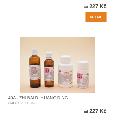
227 Kč
od
DETAIL
40A - ZHI BAI DI HUANG DING
SMĚS ČÍSLO - 40A
227 Kč
od