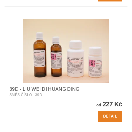
39D - LIU WEI DI HUANG DING
SMĚS ČÍSLO - 39D
227 Kč
od
DETAIL