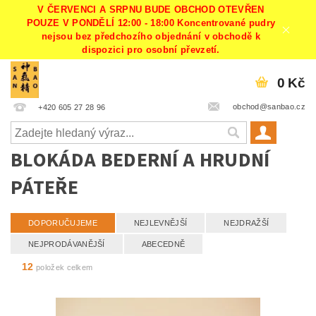
V ČERVENCI A SRPNU BUDE OBCHOD OTEVŘEN
POUZE V PONDĚLÍ 12:00 - 18:00 Koncentrované pudry
nejsou bez předchozího objednání v obchodě k
dispozici pro osobní převzetí.
0 Kč
obchod@sanbao.cz
+420 605 27 28 96
BLOKÁDA BEDERNÍ A HRUDNÍ
PÁTEŘE
DOPORUČUJEME
NEJLEVNĚJŠÍ
NEJDRAŽŠÍ
NEJPRODÁVANĚJŠÍ
ABECEDNĚ
12
položek celkem