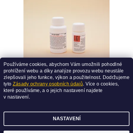
Používáme cookies, abychom Vám umožnili pohodlné
103A - GU AN FANG
prohlížení webu a díky analýze provozu webu neustále
SMĚS ČÍSLO - 103A
zlepšovali jeho funkce, výkon a použitelnost.
Dodržujeme
370 Kč
od
tyto
Zásady ochrany osobních údajů
. Více o cookies,
které používáme, a o jejich nastavení najdete
DETAIL
v
nastavení
.
NASTAVENÍ
2026 ©
SAN BAO
, všechna práva vyhrazena