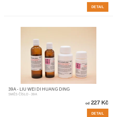
DETAIL
39A - LIU WEI DI HUANG DING
SMĚS ČÍSLO - 39A
227 Kč
od
DETAIL