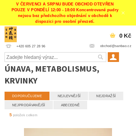
V ČERVENCI A SRPNU BUDE OBCHOD OTEVŘEN
POUZE V PONDĚLÍ 12:00 - 18:00 Koncentrované pudry
nejsou bez předchozího objednání v obchodě k
dispozici pro osobní převzetí.
0 Kč
obchod@sanbao.cz
+420 605 27 28 96
ÚNAVA, METABOLISMUS,
KRVINKY
DOPORUČUJEME
NEJLEVNĚJŠÍ
NEJDRAŽŠÍ
NEJPRODÁVANĚJŠÍ
ABECEDNĚ
5
položek celkem