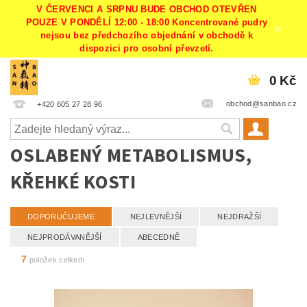
V ČERVENCI A SRPNU BUDE OBCHOD OTEVŘEN
POUZE V PONDĚLÍ 12:00 - 18:00 Koncentrované pudry
nejsou bez předchozího objednání v obchodě k
dispozici pro osobní převzetí.
0 Kč
obchod@sanbao.cz
+420 605 27 28 96
OSLABENÝ METABOLISMUS,
KŘEHKÉ KOSTI
DOPORUČUJEME
NEJLEVNĚJŠÍ
NEJDRAŽŠÍ
NEJPRODÁVANĚJŠÍ
ABECEDNĚ
7
položek celkem