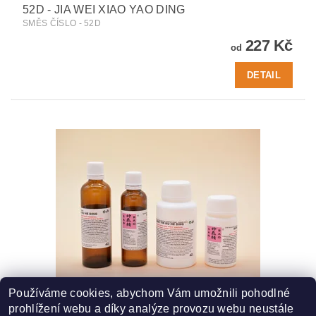
52D - JIA WEI XIAO YAO DING
SMĚS ČÍSLO - 52D
227 Kč
od
DETAIL
Používáme cookies, abychom Vám umožnili pohodlné
42 - SHEN YIN KU HE DING
prohlížení webu a díky analýze provozu webu neustále
SMĚS ČÍSLO - 42