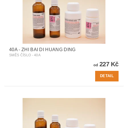
40A - ZHI BAI DI HUANG DING
SMĚS ČÍSLO - 40A
227 Kč
od
DETAIL