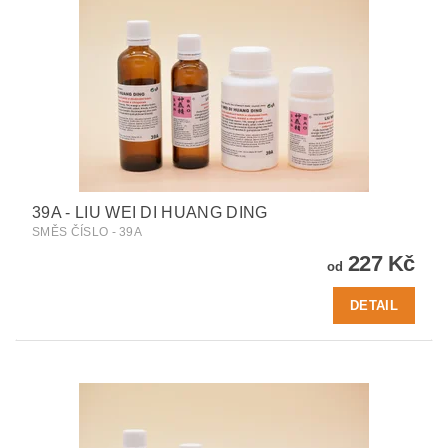
39A - LIU WEI DI HUANG DING
SMĚS ČÍSLO - 39A
227 Kč
od
DETAIL