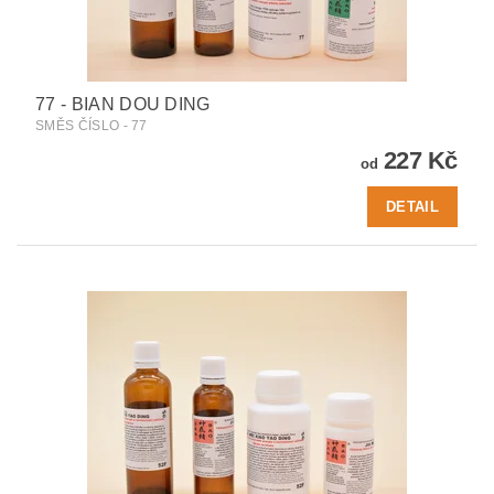
77 - BIAN DOU DING
SMĚS ČÍSLO - 77
227 Kč
od
DETAIL