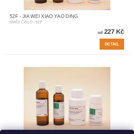
52F - JIA WEI XIAO YAO DING
SMĚS ČÍSLO - 52F
227 Kč
od
DETAIL