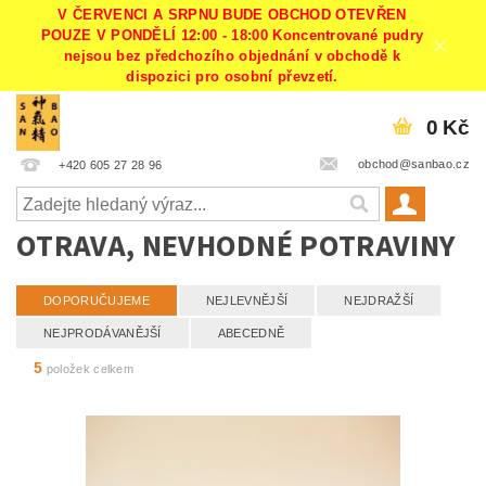
V ČERVENCI A SRPNU BUDE OBCHOD OTEVŘEN
POUZE V PONDĚLÍ 12:00 - 18:00 Koncentrované pudry
nejsou bez předchozího objednání v obchodě k
dispozici pro osobní převzetí.
0 Kč
obchod@sanbao.cz
+420 605 27 28 96
OTRAVA, NEVHODNÉ POTRAVINY
DOPORUČUJEME
NEJLEVNĚJŠÍ
NEJDRAŽŠÍ
NEJPRODÁVANĚJŠÍ
ABECEDNĚ
5
položek celkem