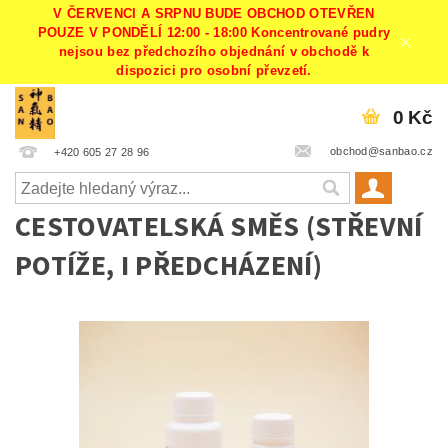
V ČERVENCI A SRPNU BUDE OBCHOD OTEVŘEN
POUZE V PONDĚLÍ 12:00 - 18:00 Koncentrované pudry
nejsou bez předchozího objednání v obchodě k
dispozici pro osobní převzetí.
0 Kč
obchod@sanbao.cz
+420 605 27 28 96
CESTOVATELSKÁ SMĚS (STŘEVNÍ
POTÍŽE, I PŘEDCHÁZENÍ)