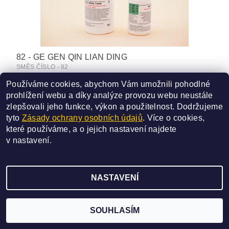
82 - GE GEN QIN LIAN DING
SMĚS ČÍSLO - 82
340 Kč
Používáme cookies, abychom Vám umožnili pohodlné
od
prohlížení webu a díky analýze provozu webu neustále
DETAIL
zlepšovali jeho funkce, výkon a použitelnost.
Dodržujeme
tyto
Zásady ochrany osobních údajů
. Více o cookies,
které používáme, a o jejich nastavení najdete
v
nastavení
.
2026 ©
SAN BAO
, všechna práva vyhrazena
NASTAVENÍ
Vytvořil Shoptet
SOUHLASÍM