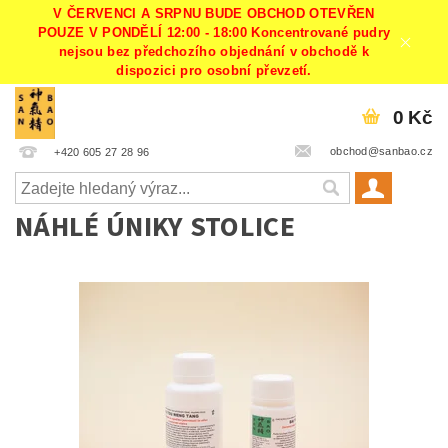
V ČERVENCI A SRPNU BUDE OBCHOD OTEVŘEN
POUZE V PONDĚLÍ 12:00 - 18:00 Koncentrované pudry
nejsou bez předchozího objednání v obchodě k
dispozici pro osobní převzetí.
0 Kč
obchod@sanbao.cz
+420 605 27 28 96
NÁHLÉ ÚNIKY STOLICE