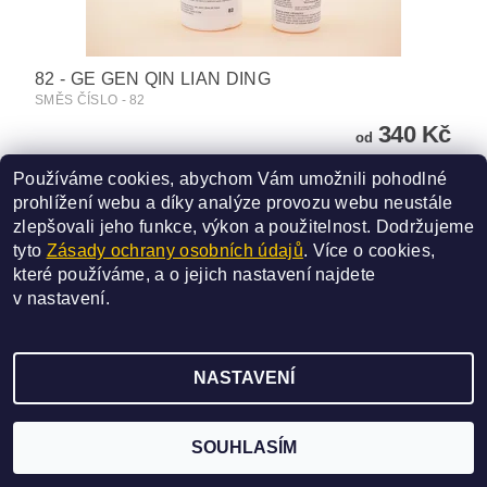
82 - GE GEN QIN LIAN DING
SMĚS ČÍSLO - 82
340 Kč
od
Používáme cookies, abychom Vám umožnili pohodlné
DETAIL
prohlížení webu a díky analýze provozu webu neustále
zlepšovali jeho funkce, výkon a použitelnost.
Dodržujeme
tyto
Zásady ochrany osobních údajů
. Více o cookies,
které používáme, a o jejich nastavení najdete
v
nastavení
.
2026 ©
SAN BAO
, všechna práva vyhrazena
NASTAVENÍ
Vytvořil Shoptet
SOUHLASÍM