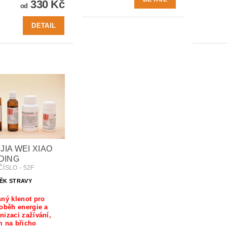
330 Kč
od
DETAIL
 JIA WEI XIAO
DING
ÍSLO - 52F
ĚK STRAVY
ný klenot pro
oběh energie a
izaci zažívání,
m na břicho