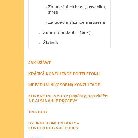
Žaludeční citlivost, psychika,
stres
Žaludeční sliznice narušená
Žebra a podžebří (bok)
Žlučník
JAK UŽÍVAT
KRÁTKÁ KONZULTACE PO TELEFONU
INDIVIDUÁLNÍ (OSOBNÍ) KONZULTACE
KONKRÉTNÍ POSTUP (kapénky, spouštěče)
A DALŠÍ NÁHLÉ PROJEVY
TINKTURY
BYLINNÉ KONCENTRÁTY –
KONCENTROVANÉ PUDRY