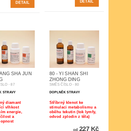
DETAIL
DETAIL
XIANG SHA JUN
80 - YI SHAN SHI
NG
ZHONG DING
SLO - 87
SMĚS ČÍSLO - 80
K STRAVY
DOPLNĚK STRAVY
ný diamant
Stříbrný klenot ke
ící vlhkost
stimulaci metabolismu a
ím energie,
oběhu tekutin (tok lymfy,
čilost a
odvod zplodin z těla)
hopnost
227 Kč
od