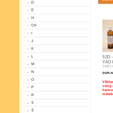
DOPO
D
E
H
CH
I
J
K
L
52D -
YAO 
M
SMĚS 
N
DOPLN
O
Věhlas
volný 
P
harmo
metab
R
S
Š