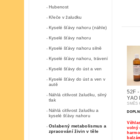
Hubenost
Křeče v žaludku
Kyselé šťávy nahoru (náhle)
Kyselé šťávy nahoru
Kyselé šťávy nahoru silně
Kyselé šťávy nahoru, trávení
Kyselé šťávy do úst a ven
Kyselé šťávy do úst a ven v
autě
52F -
Náhlá citlivost žaludku, silný
YAO 
tlak
SMĚS Č
Náhlá citlivost žaludku a
DOPLN
kyselé šťávy nahoru
Věhlas
Oslabený metabolismus a
volný 
zpracování živin v těle
harmon
balzá