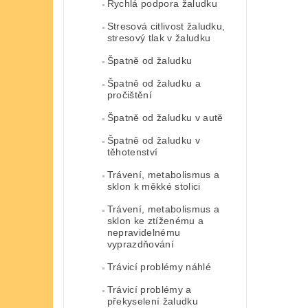
Rychlá podpora žaludku
Stresová citlivost žaludku,
stresový tlak v žaludku
Špatně od žaludku
Špatně od žaludku a
pročištění
Špatně od žaludku v autě
Špatně od žaludku v
těhotenství
Trávení, metabolismus a
sklon k měkké stolici
Trávení, metabolismus a
sklon ke ztíženému a
nepravidelnému
vyprazdňování
Trávicí problémy náhlé
Trávicí problémy a
překyselení žaludku