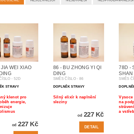
RUČUJEME
NEJLEVNĚJŠÍ
NEJDRAŽŠÍ
NEJPRODÁVANĚJŠÍ
 JIA WEI XIAO
86 - BU ZHONG YI QI
78D -
DING
DING
SHAN 
ČÍSLO - 52D
SMĚS ČÍSLO - 86
SMĚS ČÍ
ĚK STRAVY
DOPLNĚK STRAVY
DOPLNĚ
ný klenot pro
Silný elixír k naplnění
Vysoce 
oběh energie,
sleziny
na podp
nizuje
stráven
olismus
a vstře
227 Kč
od
227 Kč
od
DETAIL