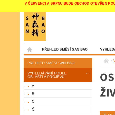
V ČERVENCI A SRPNU BUDE OBCHOD OTEVŘEN POUZE V 
PŘEHLED SMĚSÍ SAN BAO
VYHLED
PŘEHLED SMĚSÍ SAN BAO
OS
VYHLEDÁVÁNÍ PODLE
OBLASTÍ A PROJEVŮ
A
ŽI
B
C
Č