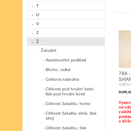
T
U
V
Z
Ž
Žaludek
Autoimunitní podklad
Břicho, velké
78A 
Celková nadváha
SHAN
SMĚS Č
Citlivost pod hrudní kostí,
DOPLN
tlak pod hrudní kostí
Vysoc
Citlivost žaludku, horko
na od
zeštíh
Citlivost žaludku silná, tlak
postav
silný
v břiš
Citlivost žaludku, tlak