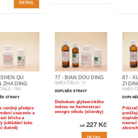
DETAIL
- SHEN QU
77 - BIAN DOU DING
87 - 
SMĚS ČÍSLO - 77
 ZHA DING
ZI DI
ÍSLO - 78A
SMĚS ČÍ
DOPLNĚK STRAVY
ĚK STRAVY
DOPLNĚ
Drahokam glykemického
indexu na harmonizaci
e ceněný předpis
Průzrač
energie středu (slinivky)
vedení usazenin a
porážej
lení břicha a
doplněn
y (ukládání tuku
navrací 
227 Kč
od
ní dutině)
akcesc
DETAIL