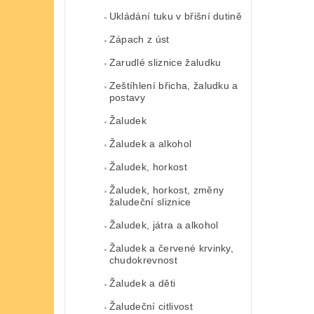
Ukládání tuku v břišní dutině
Zápach z úst
Zarudlé sliznice žaludku
Zeštíhlení břicha, žaludku a
postavy
Žaludek
Žaludek a alkohol
Žaludek, horkost
Žaludek, horkost, změny
žaludeční sliznice
Žaludek, játra a alkohol
Žaludek a červené krvinky,
chudokrevnost
Žaludek a děti
Žaludeční citlivost