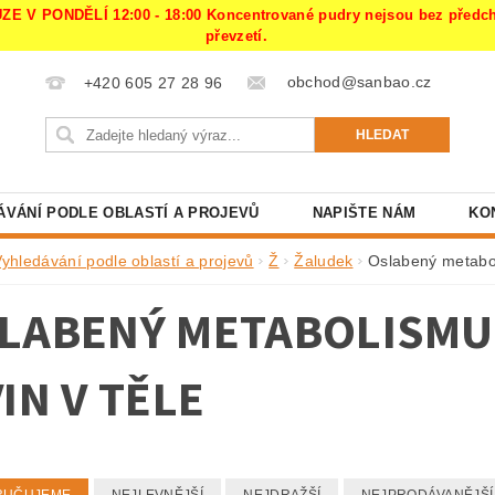
PONDĚLÍ 12:00 - 18:00 Koncentrované pudry nejsou bez předchoz
převzetí.
obchod@sanbao.cz
+420 605 27 28 96
ÁVÁNÍ PODLE OBLASTÍ A PROJEVŮ
NAPIŠTE NÁM
KO
Vyhledávání podle oblastí a projevů
Ž
Žaludek
Oslabený metabol
LABENÝ METABOLISMU
VIN V TĚLE