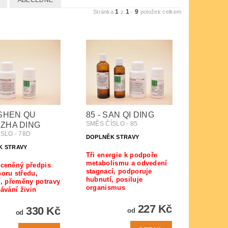
ABECEDNĚ
1
1
9
Stránka
z
-
položek celkem
 SHEN QU
85 - SAN QI DING
SMĚS ČÍSLO - 85
ZHA DING
SLO - 78D
DOPLNĚK STRAVY
K STRAVY
Tři energie k podpoře
metabolismu a odvedení
ceněný předpis
stagnací, podporuje
oru středu,
hubnutí, posiluje
í, přeměny potravy
organismus
bávání živin
227 Kč
330 Kč
od
od