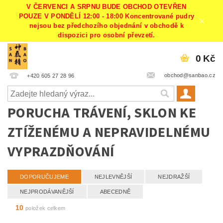
V ČERVENCI A SRPNU BUDE OBCHOD OTEVŘEN
POUZE V PONDĚLÍ 12:00 - 18:00 Koncentrované pudry
nejsou bez předchozího objednání v obchodě k
dispozici pro osobní převzetí.
0 Kč
obchod@sanbao.cz
+420 605 27 28 96
PORUCHA TRÁVENÍ, SKLON KE
ZTÍŽENÉMU A NEPRAVIDELNÉMU
VYPRAZDŇOVÁNÍ
DOPORUČUJEME
NEJLEVNĚJŠÍ
NEJDRAŽŠÍ
NEJPRODÁVANĚJŠÍ
ABECEDNĚ
10
položek celkem