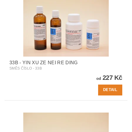
33B - YIN XU ZE NEI RE DING
SMĚS ČÍSLO - 33B
227 Kč
od
DETAIL