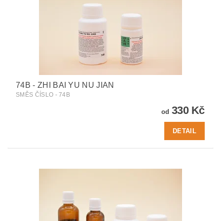
74B - ZHI BAI YU NU JIAN
SMĚS ČÍSLO - 74B
330 Kč
od
DETAIL