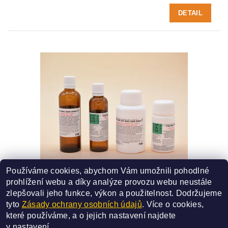
DETAIL
Používáme cookies, abychom Vám umožnili pohodlné
72B - YIN WEI CHAI HU SHU GAN DING
prohlížení webu a díky analýze provozu webu neustále
SMĚS ČÍSLO - 72B
zlepšovali jeho funkce, výkon a použitelnost.
Dodržujeme
227 Kč
od
tyto
Zásady ochrany osobních údajů
. Více o cookies,
které používáme, a o jejich nastavení najdete
DETAIL
v
nastavení
.