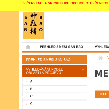
V ČERVENCI A SRPNU BUDE OBCHOD OTEVŘEN POUZE V 
PŘEHLED SMĚSÍ SAN BAO
VYHLED
PŘEHLED SMĚSÍ SAN BAO
ME
VYHLEDÁVÁNÍ PODLE
OBLASTÍ A PROJEVŮ
A
B
DOPO
C
Č