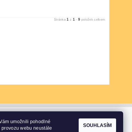
1
1
9
Stránka
z
-
položek celkem
Vám umožnili pohodlné
SOUHLASÍM
e provozu webu neustále