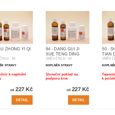
 BU ZHONG YI QI
94 - DANG GUI JI
50 - 
XUE TENG DING
TIAN 
ÍSLO - 86
SMĚS ČÍSLO - 94
SMĚS ČÍ
ĚK STRAVY
DOPLNĚK STRAVY
DOPLNĚ
elixír k naplnění
Sluneční poklad na
Tajemst
y
podporu krve
k početí
227 Kč
227 Kč
od
od
DETAIL
DETAIL