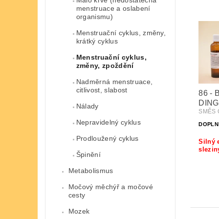
Málo krve (nedostatečná
menstruace a oslabení
organismu)
Menstruační cyklus, změny,
krátký cyklus
Menstruační cyklus,
změny, zpoždění
Nadměrná menstruace,
citlivost, slabost
86 -
DING
Nálady
SMĚS Č
Nepravidelný cyklus
DOPLN
Prodloužený cyklus
Silný 
slezin
Špinění
Metabolismus
Močový měchýř a močové
cesty
Mozek