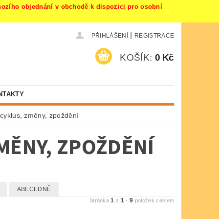
ího objednání v obchodě k dispozici pro osobní
|
PŘIHLÁŠENÍ
REGISTRACE
KOŠÍK:
0 Kč
NTAKTY
cyklus, změny, zpoždění
MĚNY, ZPOŽDĚNÍ
ABECEDNĚ
1
1
9
Stránka
z
-
položek celkem