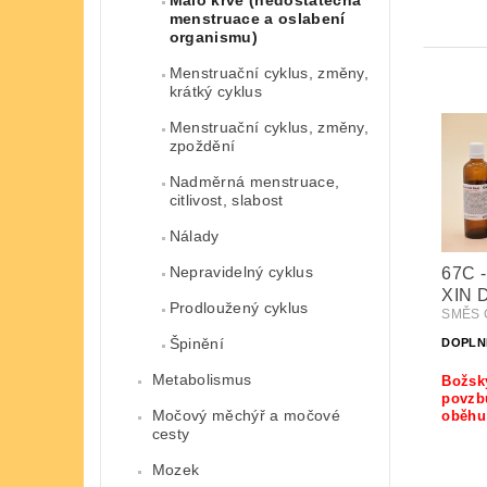
Málo krve (nedostatečná
menstruace a oslabení
organismu)
Menstruační cyklus, změny,
krátký cyklus
Menstruační cyklus, změny,
zpoždění
Nadměrná menstruace,
citlivost, slabost
Nálady
Nepravidelný cyklus
67C 
XIN 
Prodloužený cyklus
SMĚS 
Špinění
DOPLN
Metabolismus
Božsk
povzbu
Močový měchýř a močové
oběhu
cesty
Mozek