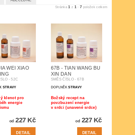
ABECEDNĚ
1
1
7
Stránka
z
-
položek celkem
JIA WEI XIAO
67B - TIAN WANG BU
ING
XIN DAN
SLO - 52C
SMĚS ČÍSLO - 67B
K STRAVY
DOPLNĚK
STRAVY
ý klenot pro
Božský recept na
běh energie
povzbuzení energie
nismu
v srdci (unavené srdce)
227 Kč
227 Kč
od
od
DETAIL
DETAIL