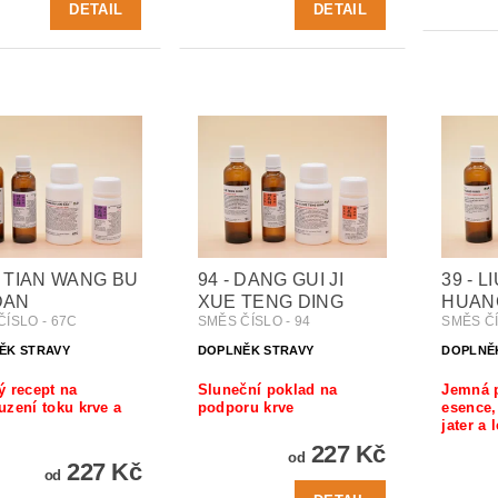
DETAIL
DETAIL
- TIAN WANG BU
94 - DANG GUI JI
39 - L
DAN
XUE TENG DING
HUAN
ČÍSLO - 67C
SMĚS ČÍSLO - 94
SMĚS ČÍ
ĚK STRAVY
DOPLNĚK STRAVY
DOPLNĚ
ý recept na
Sluneční poklad na
Jemná p
zení toku krve a
podporu krve
esence, 
jater a 
227 Kč
od
227 Kč
od