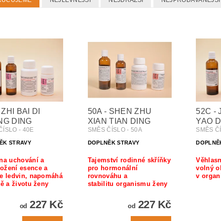
RUČUJEME
NEJLEVNĚJŠÍ
NEJDRAŽŠÍ
NEJPRODÁVANĚJŠÍ
 ZHI BAI DI
50A - SHEN ZHU
52C - 
NG DING
XIAN TIAN DING
YAO D
ÍSLO - 40E
SMĚS ČÍSLO - 50A
SMĚS ČÍ
ĚK STRAVY
DOPLNĚK STRAVY
DOPLNĚ
na uchování a
Tajemství rodinné skříňky
Věhlasn
ožení esence a
pro hormonální
volný o
ie ledvin, napomáhá
rovnováhu a
v orga
tě a životu ženy
stabilitu organismu ženy
227 Kč
227 Kč
od
od