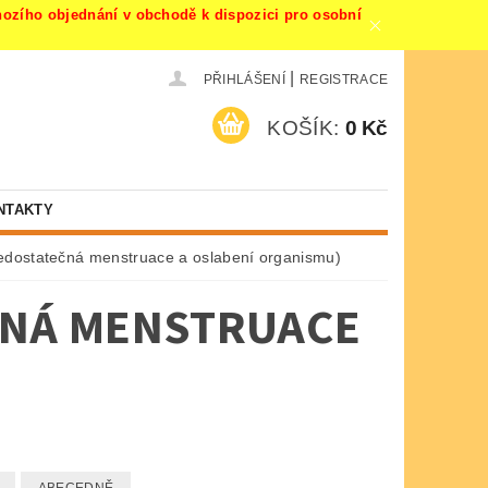
ího objednání v obchodě k dispozici pro osobní
|
PŘIHLÁŠENÍ
REGISTRACE
KOŠÍK:
0 Kč
NTAKTY
edostatečná menstruace a oslabení organismu)
ČNÁ MENSTRUACE