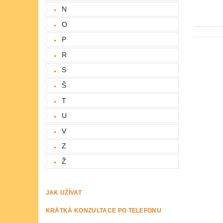
N
O
P
R
S
Š
T
U
V
Z
Ž
JAK UŽÍVAT
KRÁTKÁ KONZULTACE PO TELEFONU