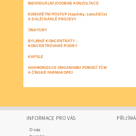
INDIVIDUÁLNÍ (OSOBNÍ) KONZULTACE
KONKRÉTNÍ POSTUP (kapénky, spouštěče)
A DALŠÍ NÁHLÉ PROJEVY
TINKTURY
BYLINNÉ KONCENTRÁTY –
KONCENTROVANÉ PUDRY
KAPSLE
HARMONIZACE ORGANISMU POMOCÍ TČM
A ČÍNSKÉ FARMAKOPEI
INFORMACE PRO VÁS
PŘIJÍM
O nás