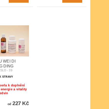
IU WEI DI
G DING
SLO - 39
K STRAVY
erla k doplnění
energie a vitality
ledvin
227 Kč
od