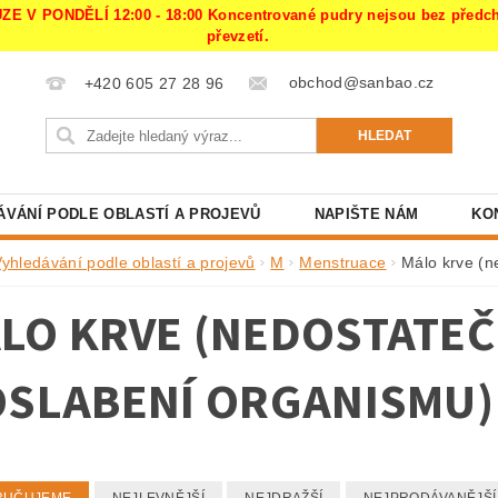
PONDĚLÍ 12:00 - 18:00 Koncentrované pudry nejsou bez předchoz
převzetí.
obchod@sanbao.cz
+420 605 27 28 96
ÁVÁNÍ PODLE OBLASTÍ A PROJEVŮ
NAPIŠTE NÁM
KO
Vyhledávání podle oblastí a projevů
M
Menstruace
Málo krve (n
LO KRVE (NEDOSTATE
OSLABENÍ ORGANISMU)