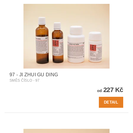
97 - JI ZHUI GU DING
SMĚS ČÍSLO - 97
227 Kč
od
DETAIL