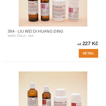
39A - LIU WEI DI HUANG DING
SMĚS ČÍSLO - 39A
227 Kč
od
DETAIL