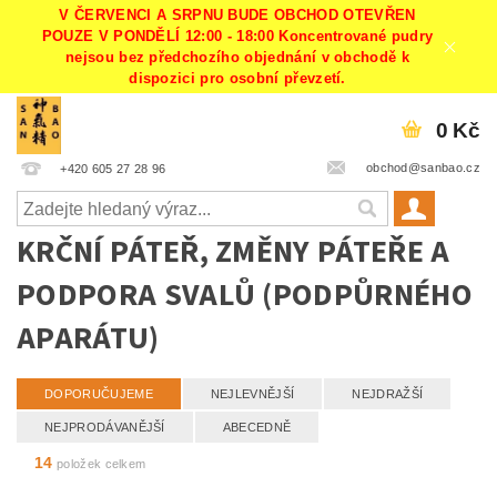
V ČERVENCI A SRPNU BUDE OBCHOD OTEVŘEN
POUZE V PONDĚLÍ 12:00 - 18:00 Koncentrované pudry
nejsou bez předchozího objednání v obchodě k
dispozici pro osobní převzetí.
0 Kč
obchod@sanbao.cz
+420 605 27 28 96
KRČNÍ PÁTEŘ, ZMĚNY PÁTEŘE A
PODPORA SVALŮ (PODPŮRNÉHO
APARÁTU)
DOPORUČUJEME
NEJLEVNĚJŠÍ
NEJDRAŽŠÍ
NEJPRODÁVANĚJŠÍ
ABECEDNĚ
14
položek celkem