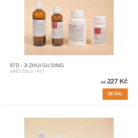
97D - JI ZHUI GU DING
SMĚS ČÍSLO - 97D
227 Kč
od
DETAIL