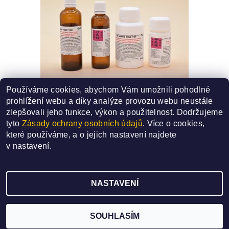
Používáme cookies, abychom Vám umožnili pohodlné
114 - RE SHANG YING YIN
prohlížení webu a díky analýze provozu webu neustále
SMĚS ČÍSLO - 114
zlepšovali jeho funkce, výkon a použitelnost.
Dodržujeme
227 Kč
od
tyto
Zásady ochrany osobních údajů
. Více o cookies,
které používáme, a o jejich nastavení najdete
DETAIL
v
nastavení
.
NASTAVENÍ
2026 ©
SAN BAO
, všechna práva vyhrazena
Vytvořil Shoptet
SOUHLASÍM