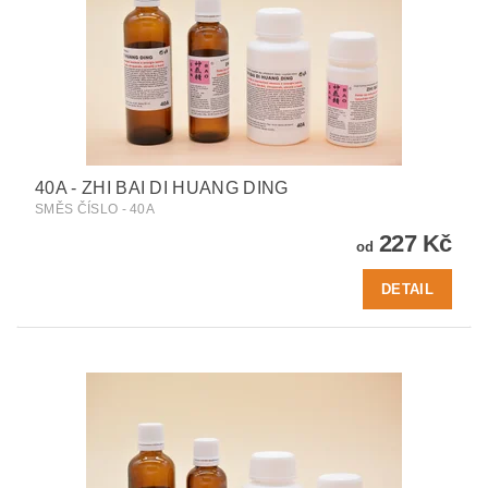
40A - ZHI BAI DI HUANG DING
SMĚS ČÍSLO - 40A
227 Kč
od
DETAIL