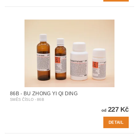
86B - BU ZHONG YI QI DING
SMĚS ČÍSLO - 86B
227 Kč
od
DETAIL