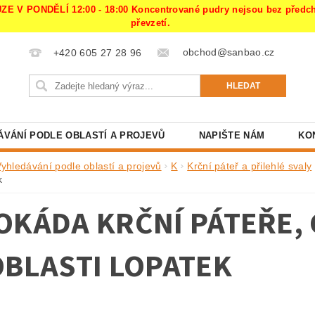
PONDĚLÍ 12:00 - 18:00 Koncentrované pudry nejsou bez předchoz
převzetí.
obchod@sanbao.cz
+420 605 27 28 96
ÁVÁNÍ PODLE OBLASTÍ A PROJEVŮ
NAPIŠTE NÁM
KO
Vyhledávání podle oblastí a projevů
K
Krční páteř a přilehlé svaly
k
OKÁDA KRČNÍ PÁTEŘE,
OBLASTI LOPATEK