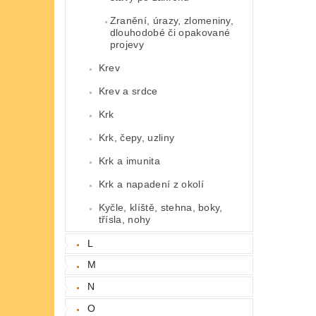
Zranění, úrazy, zlomeniny,
dlouhodobé či opakované
projevy
Krev
Krev a srdce
Krk
Krk, čepy, uzliny
Krk a imunita
Krk a napadení z okolí
Kyčle, klíště, stehna, boky,
třísla, nohy
L
M
N
O