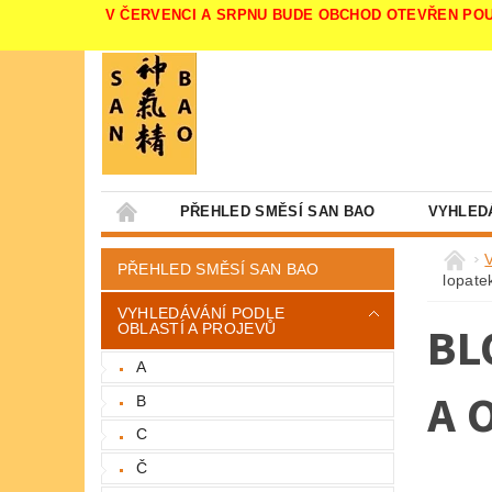
V ČERVENCI A SRPNU BUDE OBCHOD OTEVŘEN POUZE V 
PŘEHLED SMĚSÍ SAN BAO
VYHLED
PŘEHLED SMĚSÍ SAN BAO
lopate
VYHLEDÁVÁNÍ PODLE
BL
OBLASTÍ A PROJEVŮ
A
A 
B
C
Č