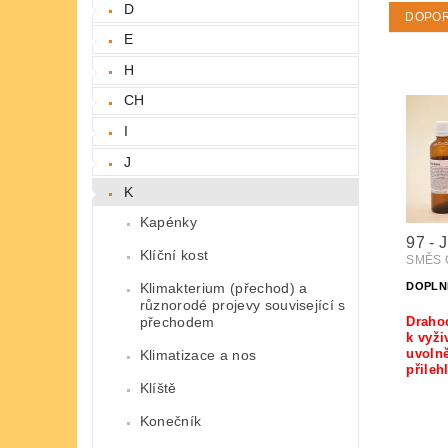
D
DOPO
E
H
CH
I
J
K
Kapénky
97 - 
Klíční kost
SMĚS Č
Klimakterium (přechod) a
DOPLN
různorodé projevy související s
přechodem
Draho
k vyži
uvolně
Klimatizace a nos
přileh
Klíště
Konečník