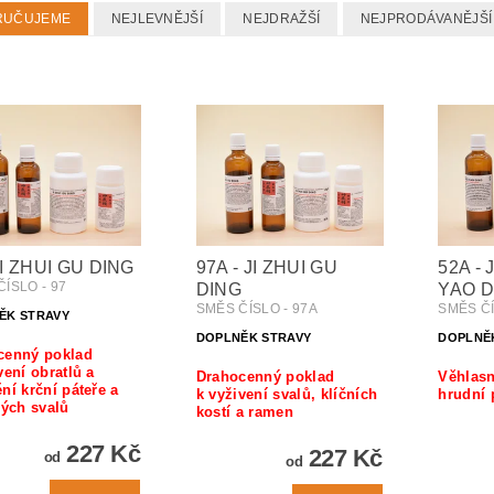
RUČUJEME
NEJLEVNĚJŠÍ
NEJDRAŽŠÍ
NEJPRODÁVANĚJŠÍ
JI ZHUI GU DING
97A - JI ZHUI GU
52A - 
ÍSLO - 97
DING
YAO D
SMĚS ČÍSLO - 97A
SMĚS ČÍ
ĚK STRAVY
DOPLNĚK STRAVY
DOPLNĚ
cenný poklad
vení obratlů a
Drahocenný poklad
Věhlasn
ní krční páteře a
k vyživení svalů, klíčních
hrudní 
lých svalů
kostí a ramen
227 Kč
227 Kč
od
od