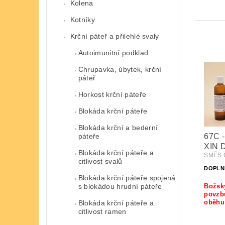
Kolena
Kotníky
Krční páteř a přilehlé svaly
Autoimunitní podklad
Chrupavka, úbytek, krční
páteř
Horkost krční páteře
Blokáda krční páteře
Blokáda krční a bederní
67C 
páteře
XIN 
Blokáda krční páteře a
SMĚS 
citlivost svalů
DOPLN
Blokáda krční páteře spojená
Božsk
s blokádou hrudní páteře
povzbu
oběhu
Blokáda krční páteře a
citlivost ramen