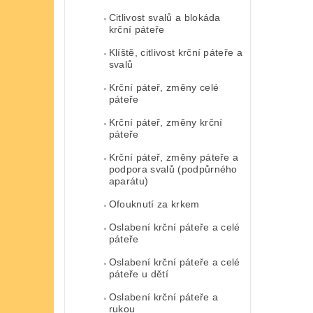
Citlivost svalů a blokáda
krční páteře
Klíště, citlivost krční páteře a
svalů
Krční páteř, změny celé
páteře
Krční páteř, změny krční
páteře
Krční páteř, změny páteře a
podpora svalů (podpůrného
aparátu)
Ofouknutí za krkem
Oslabení krční páteře a celé
páteře
Oslabení krční páteře a celé
páteře u dětí
Oslabení krční páteře a
rukou