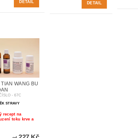
DETAIL
DETAIL
- TIAN WANG BU
DAN
ČÍSLO - 67C
ĚK STRAVY
ý recept na
zení toku krve a
227 Kč
od