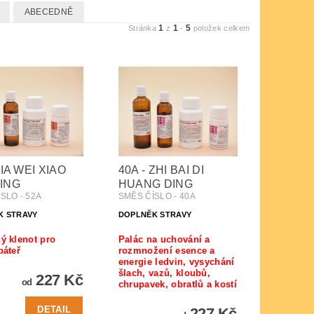
ABECEDNĚ
1
1
5
Stránka
z
-
položek celkem
JIA WEI XIAO
40A - ZHI BAI DI
ING
HUANG DING
SLO - 52A
SMĚS ČÍSLO - 40A
K STRAVY
DOPLNĚK STRAVY
ý klenot pro
Palác na uchování a
páteř
rozmnožení esence a
energie ledvin, vysychání
šlach, vazů, kloubů,
227 Kč
od
chrupavek, obratlů a kostí
DETAIL
227 Kč