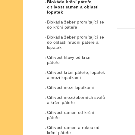
Blokáda krční páteře,
citlivost ramen a oblasti
lopatek
Blokáda žeber promítající se
do krční páteře
Blokáda žeber promítající se
do oblasti hrudní páteře a
lopatek
Citlivost hlavy od krční
páteře
Citlivost krční páteře, lopatek
a mezi lopatkami
Citlivost mezi lopatkami
Citlivost mezižeberních svalů
a krční páteře
Citlivost ramen od krční
páteře
Citlivost ramen a rukou od
krční páteře