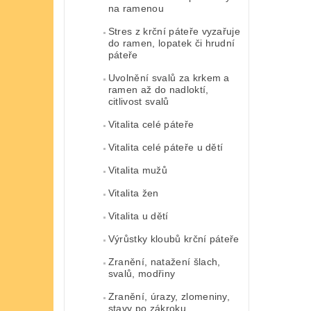
na ramenou
Stres z krční páteře vyzařuje
do ramen, lopatek či hrudní
páteře
Uvolnění svalů za krkem a
ramen až do nadloktí,
citlivost svalů
Vitalita celé páteře
Vitalita celé páteře u dětí
Vitalita mužů
Vitalita žen
Vitalita u dětí
Výrůstky kloubů krční páteře
Zranění, natažení šlach,
svalů, modřiny
Zranění, úrazy, zlomeniny,
stavy po zákroku