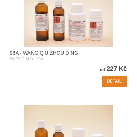
98A - WANG QIU ZHOU DING
SMĚS ČÍSLO - 98A
227 Kč
od
DETAIL