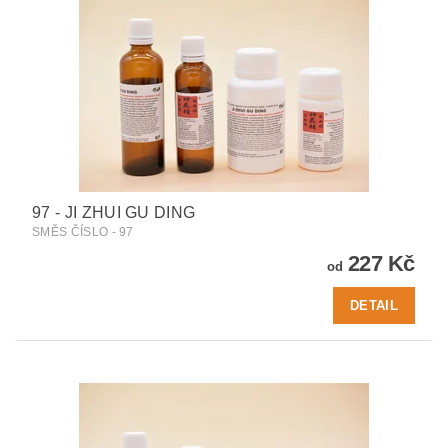
97 - JI ZHUI GU DING
SMĚS ČÍSLO - 97
227 Kč
od
DETAIL