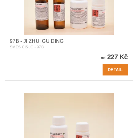
97B - JI ZHUI GU DING
SMĚS ČÍSLO - 97B
227 Kč
od
DETAIL