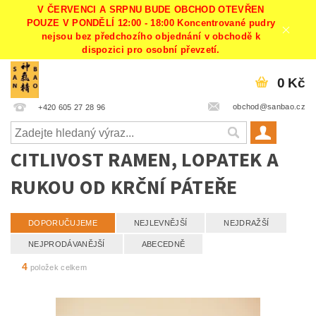
V ČERVENCI A SRPNU BUDE OBCHOD OTEVŘEN
POUZE V PONDĚLÍ 12:00 - 18:00 Koncentrované pudry
nejsou bez předchozího objednání v obchodě k
dispozici pro osobní převzetí.
0 Kč
obchod@sanbao.cz
+420 605 27 28 96
CITLIVOST RAMEN, LOPATEK A
RUKOU OD KRČNÍ PÁTEŘE
DOPORUČUJEME
NEJLEVNĚJŠÍ
NEJDRAŽŠÍ
NEJPRODÁVANĚJŠÍ
ABECEDNĚ
4
položek celkem