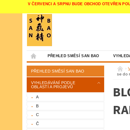
V ČERVENCI A SRPNU BUDE OBCHOD OTEVŘEN POUZE V 
PŘEHLED SMĚSÍ SAN BAO
VYHLED
PŘEHLED SMĚSÍ SAN BAO
se do 
VYHLEDÁVÁNÍ PODLE
BL
OBLASTÍ A PROJEVŮ
A
RA
B
C
Č