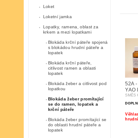
Loket
Loketní jamka
Lopatky, ramena, oblast za
krkem a mezi lopatkami
Blokáda krční páteře spojená
s blokádou hrudní páteře a
lopatek
Blokáda krční páteře,
citlivost ramen a oblasti
lopatek
Blokáda žeber a citlivost pod
52A -
lopatkou
YAO 
SMĚS Č
Blokáda žeber promítající
DOPLN
se do ramen, lopatek a
krční páteře
Věhlas
hrudní
Blokáda žeber promítající se
do oblasti hrudní páteře a
lopatek