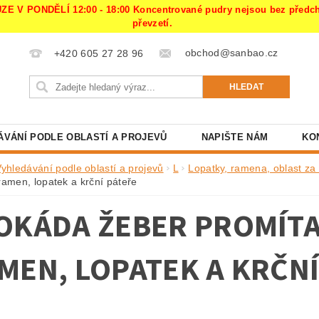
PONDĚLÍ 12:00 - 18:00 Koncentrované pudry nejsou bez předchoz
převzetí.
obchod@sanbao.cz
+420 605 27 28 96
ÁVÁNÍ PODLE OBLASTÍ A PROJEVŮ
NAPIŠTE NÁM
KO
Vyhledávání podle oblastí a projevů
L
Lopatky, ramena, oblast za
ramen, lopatek a krční páteře
OKÁDA ŽEBER PROMÍTA
MEN, LOPATEK A KRČNÍ