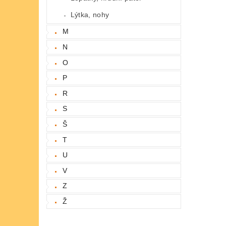
Lýtka, nohy
M
N
O
P
R
S
Š
T
U
V
Z
Ž