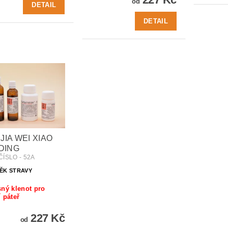
od
DETAIL
DETAIL
 JIA WEI XIAO
DING
ÍSLO - 52A
ĚK STRAVY
ný klenot pro
 páteř
227 Kč
od