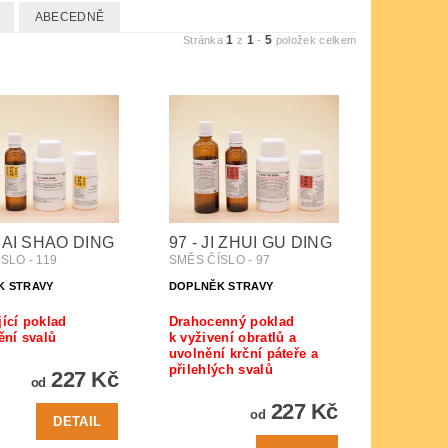
ABECEDNĚ
1
1
5
Stránka
z
-
položek celkem
 BAI SHAO DING
97 - JI ZHUI GU DING
SLO - 119
SMĚS ČÍSLO - 97
K STRAVY
DOPLNĚK STRAVY
ící poklad
Drahocenný poklad
ění svalů
k vyživení obratlů a
uvolnění krční páteře a
přilehlých svalů
227 Kč
od
227 Kč
od
DETAIL