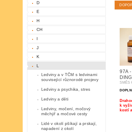
D
DOPO
E
H
CH
I
J
K
L
97A -
Ledviny a v TČM s ledvinami
DING
související různorodé projevy
SMĚS Č
Ledviny a psychika, stres
DOPLN
Ledviny a děti
Draho
k vyži
Ledviny, močení, močový
kostí 
měchýř a močové cesty
Lidé v okolí pšíkají a prskají,
napadení z okolí