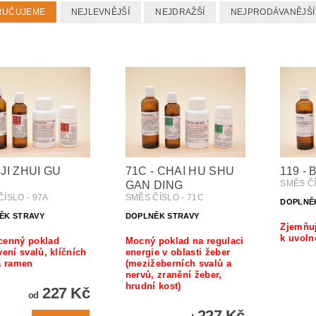
RUČUJEME
NEJLEVNĚJŠÍ
NEJDRAŽŠÍ
NEJPRODÁVANĚJŠÍ
 JI ZHUI GU
71C - CHAI HU SHU
119 -
SMĚS ČÍ
GAN DING
ÍSLO - 97A
SMĚS ČÍSLO - 71C
DOPLNĚ
ĚK STRAVY
DOPLNĚK STRAVY
Zjemňuj
k uvoln
cenný poklad
Mocný poklad na regulaci
vení svalů, klíčních
energie v oblasti žeber
a ramen
(mezižeberních svalů a
nervů, zranění žeber,
hrudní kost)
227 Kč
od
227 Kč