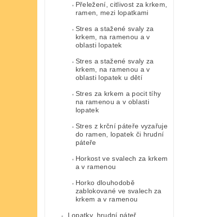
Přeležení, citlivost za krkem,
ramen, mezi lopatkami
Stres a stažené svaly za
krkem, na ramenou a v
oblasti lopatek
Stres a stažené svaly za
krkem, na ramenou a v
oblasti lopatek u dětí
Stres za krkem a pocit tíhy
na ramenou a v oblasti
lopatek
Stres z krční páteře vyzařuje
do ramen, lopatek či hrudní
páteře
Horkost ve svalech za krkem
a v ramenou
Horko dlouhodobě
zablokované ve svalech za
krkem a v ramenou
Lopatky, hrudní páteř