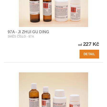
97A - JI ZHUI GU DING
SMĚS ČÍSLO - 97A
227 Kč
od
DETAIL