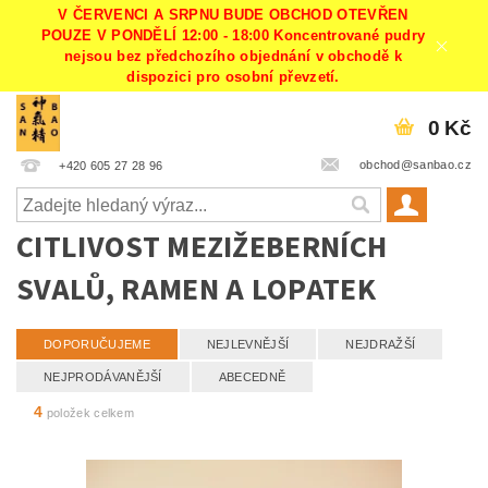
V ČERVENCI A SRPNU BUDE OBCHOD OTEVŘEN
POUZE V PONDĚLÍ 12:00 - 18:00 Koncentrované pudry
nejsou bez předchozího objednání v obchodě k
dispozici pro osobní převzetí.
0 Kč
obchod@sanbao.cz
+420 605 27 28 96
CITLIVOST MEZIŽEBERNÍCH
SVALŮ, RAMEN A LOPATEK
DOPORUČUJEME
NEJLEVNĚJŠÍ
NEJDRAŽŠÍ
NEJPRODÁVANĚJŠÍ
ABECEDNĚ
4
položek celkem