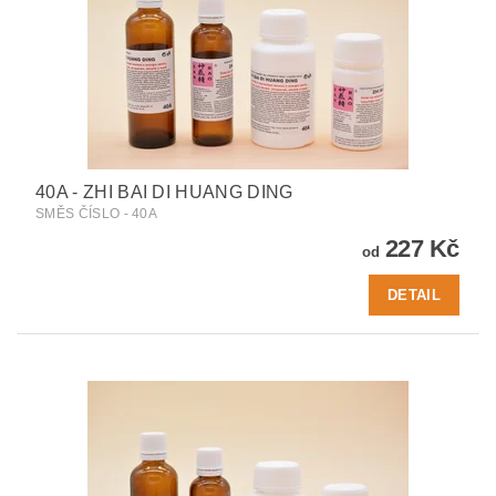
40A - ZHI BAI DI HUANG DING
SMĚS ČÍSLO - 40A
227 Kč
od
DETAIL