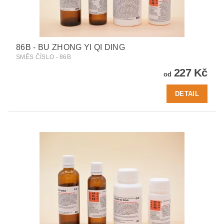
86B - BU ZHONG YI QI DING
SMĚS ČÍSLO - 86B
227 Kč
od
DETAIL