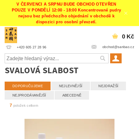
V ČERVENCI A SRPNU BUDE OBCHOD OTEVŘEN
POUZE V PONDĚLÍ 12:00 - 18:00 Koncentrované pudry
nejsou bez předchozího objednání v obchodě k
dispozici pro osobní převzetí.
0 Kč
obchod@sanbao.cz
+420 605 27 28 96
SVALOVÁ SLABOST
DOPORUČUJEME
NEJLEVNĚJŠÍ
NEJDRAŽŠÍ
NEJPRODÁVANĚJŠÍ
ABECEDNĚ
7
položek celkem