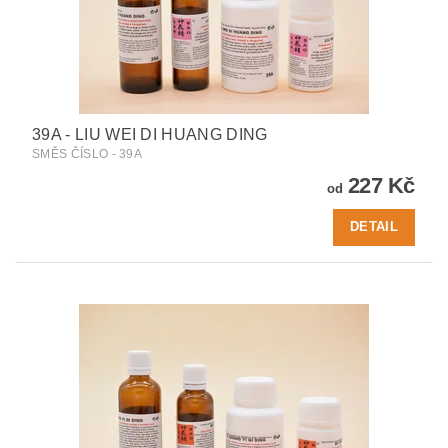
39A - LIU WEI DI HUANG DING
SMĚS ČÍSLO - 39A
227 Kč
od
DETAIL