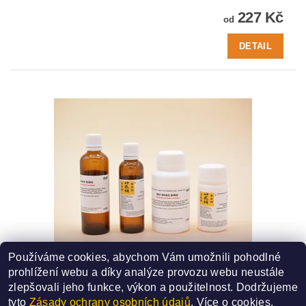
227 Kč
od
DETAIL
Používáme cookies, abychom Vám umožnili pohodlné
119 - BAI SHAO DING
prohlížení webu a díky analýze provozu webu neustále
SMĚS ČÍSLO - 119
zlepšovali jeho funkce, výkon a použitelnost.
Dodržujeme
227 Kč
od
tyto
Zásady ochrany osobních údajů
. Více o cookies,