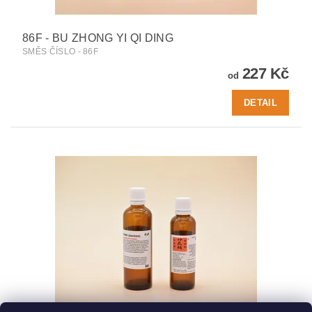
86F - BU ZHONG YI QI DING
SMĚS ČÍSLO - 86F
227 Kč
od
DETAIL