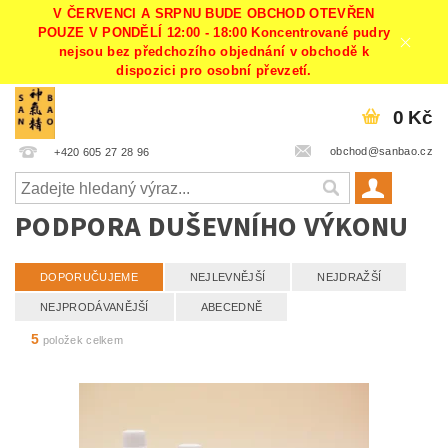
V ČERVENCI A SRPNU BUDE OBCHOD OTEVŘEN
POUZE V PONDĚLÍ 12:00 - 18:00 Koncentrované pudry
nejsou bez předchozího objednání v obchodě k
dispozici pro osobní převzetí.
0 Kč
obchod@sanbao.cz
+420 605 27 28 96
PODPORA DUŠEVNÍHO VÝKONU
DOPORUČUJEME
NEJLEVNĚJŠÍ
NEJDRAŽŠÍ
NEJPRODÁVANĚJŠÍ
ABECEDNĚ
5
položek celkem