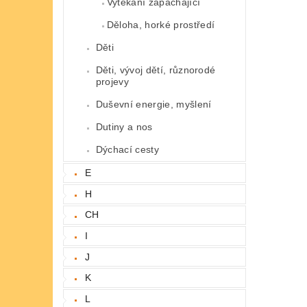
Vytékání zapáchající
Děloha, horké prostředí
Děti
Děti, vývoj dětí, různorodé
projevy
Duševní energie, myšlení
Dutiny a nos
Dýchací cesty
E
H
CH
I
J
K
L