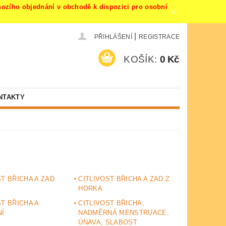
ího objednání v obchodě k dispozici pro osobní
|
PŘIHLÁŠENÍ
REGISTRACE
KOŠÍK:
0 Kč
NTAKTY
ST BŘICHA A ZAD
CITLIVOST BŘICHA A ZAD Z
HORKA
ST BŘICHA A
CITLIVOST BŘICHA,
Í
NADMĚRNÁ MENSTRUACE,
ÚNAVA, SLABOST