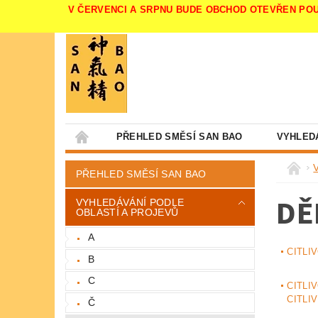
V ČERVENCI A SRPNU BUDE OBCHOD OTEVŘEN POUZE V 
PŘEHLED SMĚSÍ SAN BAO
VYHLED
PŘEHLED SMĚSÍ SAN BAO
DĚ
VYHLEDÁVÁNÍ PODLE
OBLASTÍ A PROJEVŮ
A
CITLI
B
C
CITLI
CITLI
Č