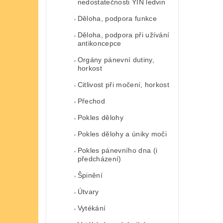
nedostatečnosti YIN ledvin
Děloha, podpora funkce
Děloha, podpora při užívání
antikoncepce
Orgány pánevní dutiny,
horkost
Citlivost při močení, horkost
Přechod
Pokles dělohy
Pokles dělohy a úniky moči
Pokles pánevního dna (i
předcházení)
Špinění
Útvary
Vytékání