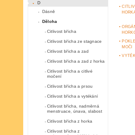
D
CITLI
Dásně
HORK
Děloha
ORGÁN
Citlivost břicha
HORK
Citlivost břicha ze stagnace
POKLE
MOČI
Citlivost břicha a zad
VYTÉK
Citlivost břicha a zad z horka
Citlivost břicha a citlivé
močení
Citlivost břicha a prsou
Citlivost břicha a vytékání
Citlivost břicha, nadměrná
menstruace, únava, slabost
Citlivost břicha z horka
Citlivost břicha z