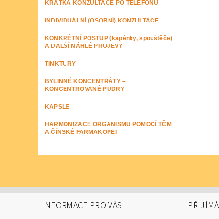
KRÁTKÁ KONZULTACE PO TELEFONU
INDIVIDUÁLNÍ (OSOBNÍ) KONZULTACE
KONKRÉTNÍ POSTUP (kapénky, spouštěče)
A DALŠÍ NÁHLÉ PROJEVY
TINKTURY
BYLINNÉ KONCENTRÁTY –
KONCENTROVANÉ PUDRY
KAPSLE
HARMONIZACE ORGANISMU POMOCÍ TČM
A ČÍNSKÉ FARMAKOPEI
INFORMACE PRO VÁS
PŘIJÍM