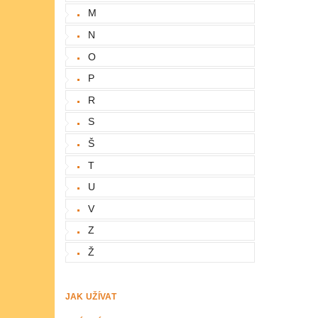
M
N
O
P
R
S
Š
T
U
V
Z
Ž
JAK UŽÍVAT