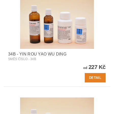
34B - YIN ROU YAO WU DING
SMĚS ČÍSLO - 34B
227 Kč
od
DETAIL