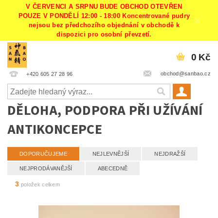
V ČERVENCI A SRPNU BUDE OBCHOD OTEVŘEN
POUZE V PONDĚLÍ 12:00 - 18:00 Koncentrované pudry
nejsou bez předchozího objednání v obchodě k
dispozici pro osobní převzetí.
0 Kč
obchod@sanbao.cz
+420 605 27 28 96
DĚLOHA, PODPORA PŘI UŽÍVÁNÍ
ANTIKONCEPCE
DOPORUČUJEME
NEJLEVNĚJŠÍ
NEJDRAŽŠÍ
NEJPRODÁVANĚJŠÍ
ABECEDNĚ
3
položek celkem