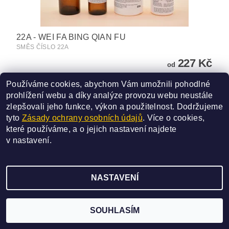
22A - WEI FA BING QIAN FU
SMĚS ČÍSLO 22A
227 Kč
od
Používáme cookies, abychom Vám umožnili pohodlné
DETAIL
prohlížení webu a díky analýze provozu webu neustále
zlepšovali jeho funkce, výkon a použitelnost.
Dodržujeme
tyto
Zásady ochrany osobních údajů
. Více o cookies,
které používáme, a o jejich nastavení najdete
v
nastavení
.
2026 ©
SAN BAO
, všechna práva vyhrazena
NASTAVENÍ
Vytvořil Shoptet
SOUHLASÍM