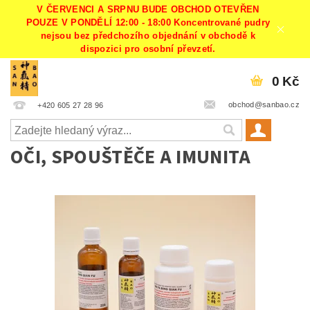
V ČERVENCI A SRPNU BUDE OBCHOD OTEVŘEN
POUZE V PONDĚLÍ 12:00 - 18:00 Koncentrované pudry
nejsou bez předchozího objednání v obchodě k
dispozici pro osobní převzetí.
0 Kč
obchod@sanbao.cz
+420 605 27 28 96
OČI, SPOUŠTĚČE A IMUNITA