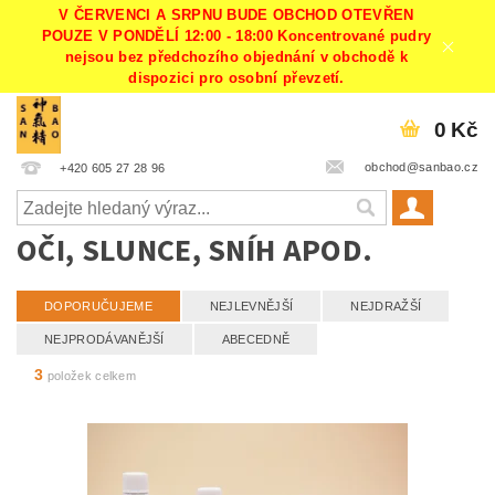
V ČERVENCI A SRPNU BUDE OBCHOD OTEVŘEN
POUZE V PONDĚLÍ 12:00 - 18:00 Koncentrované pudry
nejsou bez předchozího objednání v obchodě k
dispozici pro osobní převzetí.
0 Kč
obchod@sanbao.cz
+420 605 27 28 96
OČI, SLUNCE, SNÍH APOD.
DOPORUČUJEME
NEJLEVNĚJŠÍ
NEJDRAŽŠÍ
NEJPRODÁVANĚJŠÍ
ABECEDNĚ
3
položek celkem