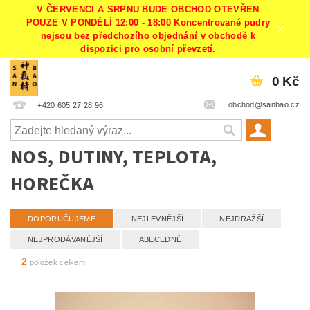
V ČERVENCI A SRPNU BUDE OBCHOD OTEVŘEN
POUZE V PONDĚLÍ 12:00 - 18:00 Koncentrované pudry
nejsou bez předchozího objednání v obchodě k
dispozici pro osobní převzetí.
0 Kč
obchod@sanbao.cz
+420 605 27 28 96
NOS, DUTINY, TEPLOTA,
HOREČKA
DOPORUČUJEME
NEJLEVNĚJŠÍ
NEJDRAŽŠÍ
NEJPRODÁVANĚJŠÍ
ABECEDNĚ
2
položek celkem