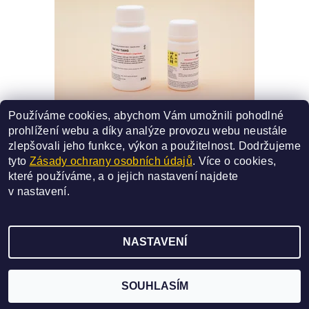
Používáme cookies, abychom Vám umožnili pohodlné
25A - BAI HU TANG
prohlížení webu a díky analýze provozu webu neustále
SMĚS ČÍSLO 25A
zlepšovali jeho funkce, výkon a použitelnost.
Dodržujeme
330 Kč
od
tyto
Zásady ochrany osobních údajů
. Více o cookies,
které používáme, a o jejich nastavení najdete
DETAIL
v
nastavení
.
NASTAVENÍ
2026 ©
SAN BAO
, všechna práva vyhrazena
Vytvořil Shoptet
SOUHLASÍM