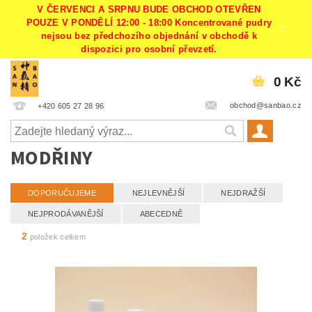
V ČERVENCI A SRPNU BUDE OBCHOD OTEVŘEN
POUZE V PONDĚLÍ 12:00 - 18:00 Koncentrované pudry
nejsou bez předchozího objednání v obchodě k
dispozici pro osobní převzetí.
0 Kč
obchod@sanbao.cz
+420 605 27 28 96
MODŘINY
DOPORUČUJEME
NEJLEVNĚJŠÍ
NEJDRAŽŠÍ
NEJPRODÁVANĚJŠÍ
ABECEDNĚ
2
položek celkem