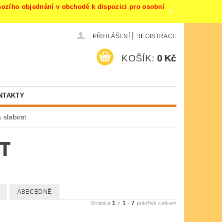
ího objednání v obchodě k dispozici pro osobní
|
PŘIHLÁŠENÍ
REGISTRACE
KOŠÍK:
0 Kč
NTAKTY
á slabost
T
ABECEDNĚ
1
1
7
Stránka
z
-
položek celkem