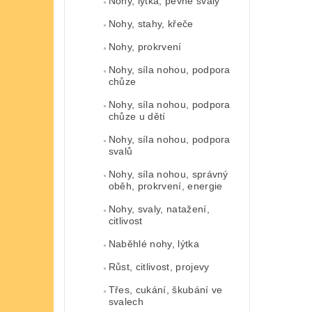
Nohy, lýtka, pevné svaly
Nohy, stahy, křeče
Nohy, prokrvení
Nohy, síla nohou, podpora
chůze
Nohy, síla nohou, podpora
chůze u dětí
Nohy, síla nohou, podpora
svalů
Nohy, síla nohou, správný
oběh, prokrvení, energie
Nohy, svaly, natažení,
citlivost
Naběhlé nohy, lýtka
Růst, citlivost, projevy
Třes, cukání, škubání ve
svalech