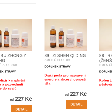
- BU ZHONG YI
89 - ZI SHEN QI DING
88 - 
SMĚS ČÍSLO - 89
ING
(ŽENŠ
ÍSLO - 86B
SMĚS ČÍ
DOPLNĚK STRAVY
ĚK STRAVY
DOPLNĚ
Dračí perla pro napravení
energie a akceschopnosti
elixír k naplnění
Kořen ž
těla
y a pozvednutí
pěstová
e do svalů
227 Kč
od
227 Kč
od
DETAIL
DETAIL