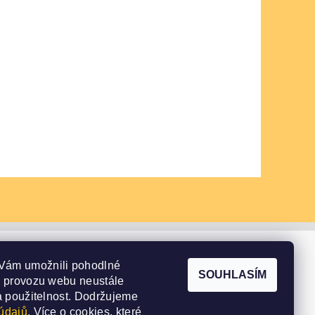
Vám umožnili pohodlné
SOUHLASÍM
e provozu webu neustále
a použitelnost.
Dodržujeme
údajů
. Více o cookies, které