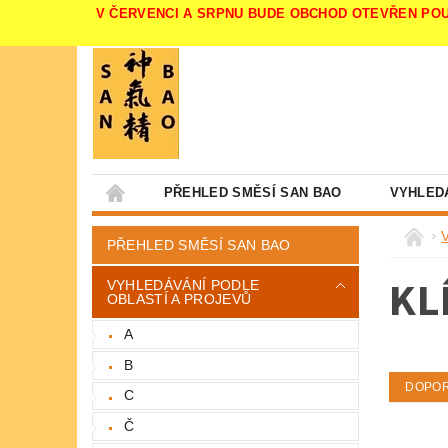
V ČERVENCI A SRPNU BUDE OBCHOD OTEVŘEN POUZE V 
PŘEHLED SMĚSÍ SAN BAO
VYHLED
PŘEHLED SMĚSÍ SAN BAO
KL
VYHLEDÁVÁNÍ PODLE
OBLASTÍ A PROJEVŮ
A
B
DOPO
C
Č