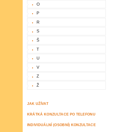
O
P
R
S
Š
T
U
V
Z
Ž
JAK UŽÍVAT
KRÁTKÁ KONZULTACE PO TELEFONU
INDIVIDUÁLNÍ (OSOBNÍ) KONZULTACE