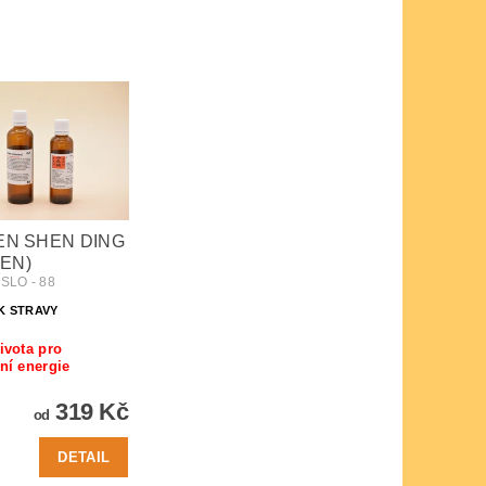
REN SHEN DING
EN)
SLO - 88
K STRAVY
ivota pro
ní energie
319 Kč
od
DETAIL