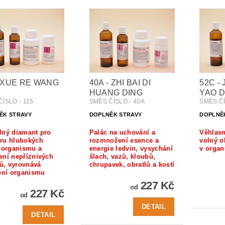
- XUE RE WANG
40A - ZHI BAI DI
52C - 
HUANG DING
YAO D
ÍSLO - 115
SMĚS ČÍSLO - 40A
SMĚS ČÍ
ĚK STRAVY
DOPLNĚK STRAVY
DOPLNĚ
lný diamant pro
Palác na uchování a
Věhlasn
ru hlubokých
rozmnožení esence a
volný o
 organismu a
energie ledvin, vysychání
v orga
ení nepříznivých
šlach, vazů, kloubů,
lů, vyrovnává
chrupavek, obratlů a kostí
ení organismu
227 Kč
od
227 Kč
od
DETAIL
DETAIL