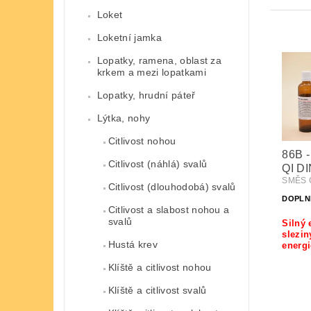
Loket
Loketní jamka
Lopatky, ramena, oblast za
krkem a mezi lopatkami
Lopatky, hrudní páteř
Lýtka, nohy
Citlivost nohou
86B 
Citlivost (náhlá) svalů
QI D
SMĚS Č
Citlivost (dlouhodobá) svalů
DOPLN
Citlivost a slabost nohou a
svalů
Silný 
slezin
Hustá krev
energi
Klíště a citlivost nohou
Klíště a citlivost svalů