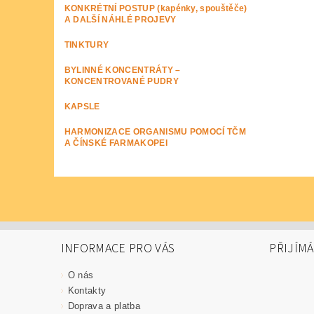
KONKRÉTNÍ POSTUP (kapénky, spouštěče)
A DALŠÍ NÁHLÉ PROJEVY
TINKTURY
BYLINNÉ KONCENTRÁTY –
KONCENTROVANÉ PUDRY
KAPSLE
HARMONIZACE ORGANISMU POMOCÍ TČM
A ČÍNSKÉ FARMAKOPEI
INFORMACE PRO VÁS
PŘIJÍM
O nás
Kontakty
Doprava a platba