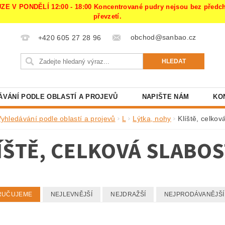
PONDĚLÍ 12:00 - 18:00 Koncentrované pudry nejsou bez předchoz
převzetí.
obchod@sanbao.cz
+420 605 27 28 96
ÁVÁNÍ PODLE OBLASTÍ A PROJEVŮ
NAPIŠTE NÁM
KO
Vyhledávání podle oblastí a projevů
L
Lýtka, nohy
Klíště, celkov
ÍŠTĚ, CELKOVÁ SLABOS
RUČUJEME
NEJLEVNĚJŠÍ
NEJDRAŽŠÍ
NEJPRODÁVANĚJŠÍ