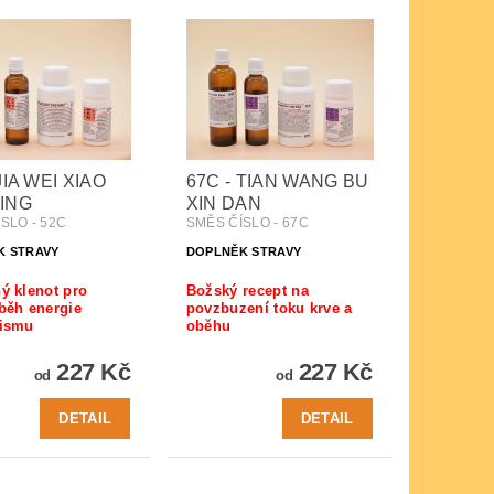
JIA WEI XIAO
67C - TIAN WANG BU
ING
XIN DAN
SLO - 52C
SMĚS ČÍSLO - 67C
K STRAVY
DOPLNĚK STRAVY
ý klenot pro
Božský recept na
běh energie
povzbuzení toku krve a
nismu
oběhu
227 Kč
227 Kč
od
od
DETAIL
DETAIL