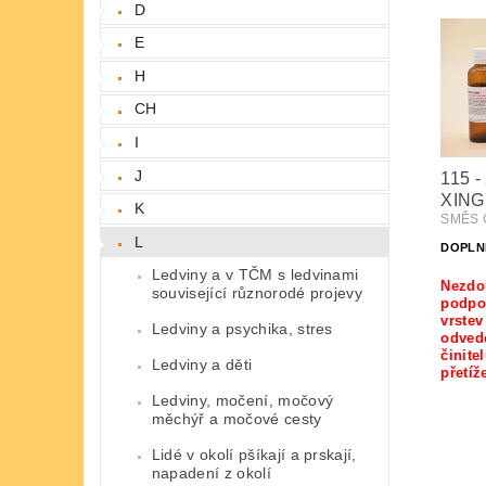
D
E
H
CH
I
J
115 
XING
K
SMĚS Č
L
DOPLN
Ledviny a v TČM s ledvinami
Nezdo
související různorodé projevy
podpo
vrstev
Ledviny a psychika, stres
odved
činite
Ledviny a děti
přetíž
Ledviny, močení, močový
měchýř a močové cesty
Lidé v okolí pšíkají a prskají,
napadení z okolí