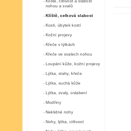
Klíště, citlivost a slabost
nohou a svalů
Klíště, celková slabost
Kosti, úbytek kostí
Kožní projevy
Křeče v lýtkách
Křeče ve svalech nohou
Loupání kůže, kožní projevy
Lýtka, stahy, křeče
Lýtka, suchá kůže
Lýtka, svaly, oslabení
Modřiny
Neklidné nohy
Nohy, lýtka, citlivost