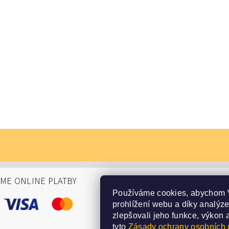
ÁME ONLINE PLATBY
Používáme cookies, abychom 
prohlížení webu a díky analýz
zlepšovali jeho funkce, výkon 
tyto
Zásady ochrany osobních 