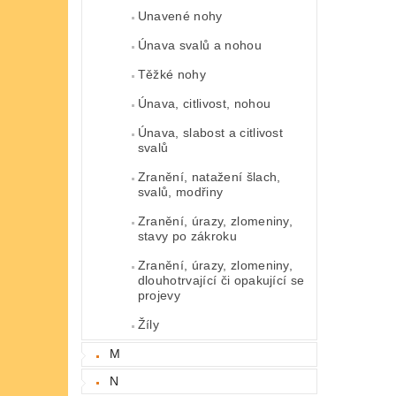
Unavené nohy
Únava svalů a nohou
Těžké nohy
Únava, citlivost, nohou
Únava, slabost a citlivost
svalů
Zranění, natažení šlach,
svalů, modřiny
Zranění, úrazy, zlomeniny,
stavy po zákroku
Zranění, úrazy, zlomeniny,
dlouhotrvající či opakující se
projevy
Žíly
M
N