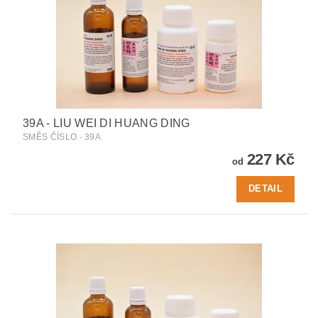
39A - LIU WEI DI HUANG DING
SMĚS ČÍSLO - 39A
227 Kč
od
DETAIL