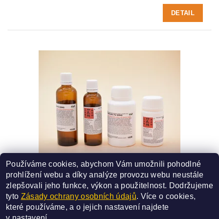
DETAIL
Používáme cookies, abychom Vám umožnili pohodlné
102B - SHEN ZHI FU DING
prohlížení webu a díky analýze provozu webu neustále
SMĚS ČÍSLO - 102B
zlepšovali jeho funkce, výkon a použitelnost.
Dodržujeme
245 Kč
od
tyto
Zásady ochrany osobních údajů
. Více o cookies,
které používáme, a o jejich nastavení najdete
DETAIL
v
nastavení
.