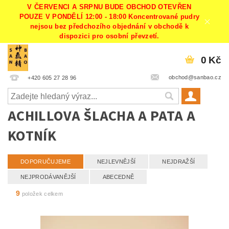
V ČERVENCI A SRPNU BUDE OBCHOD OTEVŘEN
POUZE V PONDĚLÍ 12:00 - 18:00 Koncentrované pudry
nejsou bez předchozího objednání v obchodě k
dispozici pro osobní převzetí.
0 Kč
obchod@sanbao.cz
+420 605 27 28 96
ACHILLOVA ŠLACHA A PATA A
KOTNÍK
DOPORUČUJEME
NEJLEVNĚJŠÍ
NEJDRAŽŠÍ
NEJPRODÁVANĚJŠÍ
ABECEDNĚ
9
položek celkem