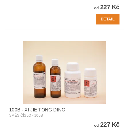
227 Kč
od
DETAIL
100B - XI JIE TONG DING
SMĚS ČÍSLO - 100B
227 Kč
od