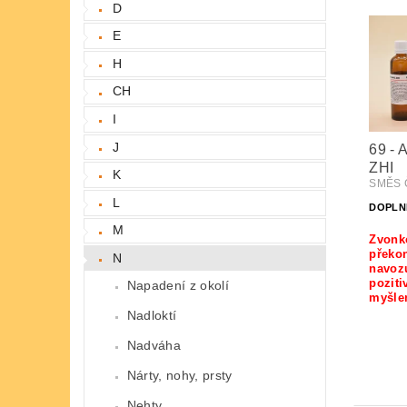
D
E
H
CH
I
J
69 -
ZHI
K
SMĚS Č
L
DOPLN
M
Zvonk
překon
N
navoz
poziti
Napadení z okolí
myšle
Nadloktí
Nadváha
Nárty, nohy, prsty
Nehty