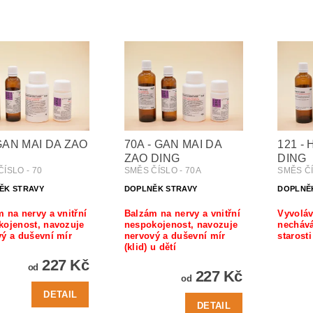
 GAN MAI DA ZAO
70A - GAN MAI DA
121 -
ZAO DING
DING
ÍSLO - 70
SMĚS ČÍSLO - 70A
SMĚS ČÍ
ĚK STRAVY
DOPLNĚK STRAVY
DOPLNĚ
 na nervy a vnitřní
Balzám na nervy a vnitřní
Vyvoláv
kojenost, navozuje
nespokojenost, navozuje
necháv
ý a duševní mír
nervový a duševní mír
starosti
(klid) u dětí
227 Kč
od
227 Kč
od
DETAIL
DETAIL