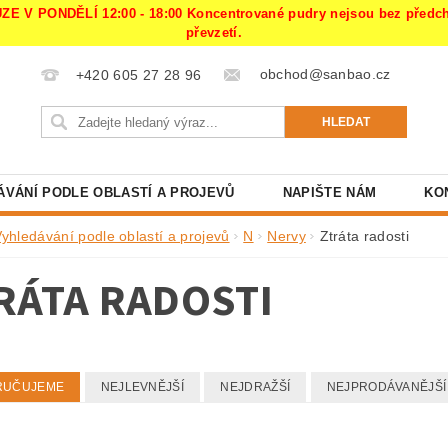
PONDĚLÍ 12:00 - 18:00 Koncentrované pudry nejsou bez předchoz
převzetí.
obchod@sanbao.cz
+420 605 27 28 96
ÁVÁNÍ PODLE OBLASTÍ A PROJEVŮ
NAPIŠTE NÁM
KO
Vyhledávání podle oblastí a projevů
N
Nervy
Ztráta radosti
RÁTA RADOSTI
RUČUJEME
NEJLEVNĚJŠÍ
NEJDRAŽŠÍ
NEJPRODÁVANĚJŠÍ