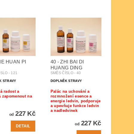
 HE HUAN PI
40 - ZHI BAI DI
HUANG DING
SLO - 121
SMĚS ČÍSLO - 40
K STRAVY
DOPLNĚK STRAVY
á radost a
Palác na uchování a
á zapomenout na
rozmnožení esence a
energie ledvin, podporuje
a upevňuje funkce ledvin
a nadledvinek
227 Kč
od
227 Kč
od
DETAIL