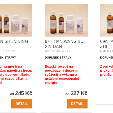
 AN SHEN DING
67 - TIAN WANG BU
69A -
XIN DAN
ZHI
ÍSLO - 69
SMĚS ČÍSLO - 67
SMĚS ČÍ
ĚK STRAVY
DOPLNĚK STRAVY
DOPLNĚ
ohra mysli na
Božský recept na
Zvonkoh
ání napětí a stresu,
povzbuzení duševní
překoná
uje dobrou náladu,
svěžesti a výkonu a
přetížen
vní rozpoložení a
ustálení emocionální
ní
energie
245 Kč
227 Kč
od
od
DETAIL
DETAIL