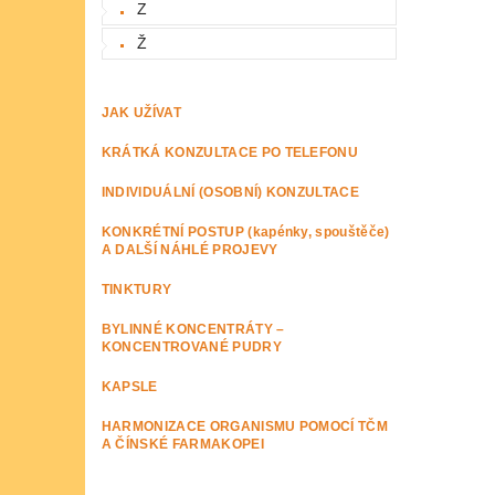
Z
Ž
JAK UŽÍVAT
KRÁTKÁ KONZULTACE PO TELEFONU
INDIVIDUÁLNÍ (OSOBNÍ) KONZULTACE
KONKRÉTNÍ POSTUP (kapénky, spouštěče)
A DALŠÍ NÁHLÉ PROJEVY
TINKTURY
BYLINNÉ KONCENTRÁTY –
KONCENTROVANÉ PUDRY
KAPSLE
HARMONIZACE ORGANISMU POMOCÍ TČM
A ČÍNSKÉ FARMAKOPEI