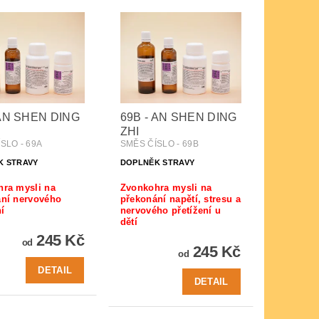
 AN SHEN DING
69B - AN SHEN DING
ZHI
SLO - 69A
SMĚS ČÍSLO - 69B
K STRAVY
DOPLNĚK STRAVY
ra mysli na
Zvonkohra mysli na
ní nervového
překonání napětí, stresu a
í
nervového přetížení u
dětí
245 Kč
od
245 Kč
od
DETAIL
DETAIL