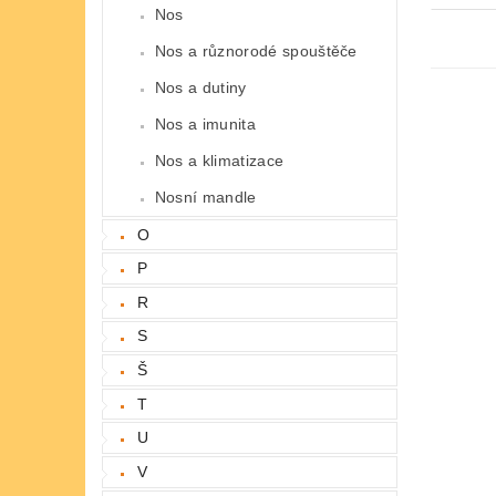
Nos
Nos a různorodé spouštěče
Nos a dutiny
Nos a imunita
Nos a klimatizace
Nosní mandle
O
P
R
S
Š
T
U
V