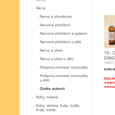
Nervy
Nervy a stísněnost
Nervové přetížení
Nervové přetížení a spánek
Nervové přetížení u dětí
Nervy a stres
70 -
DING
Nervy a stres u dětí
SMĚS Č
Podpora nervové rovnováhy
DOPLN
Podpora nervové rovnováhy
Balzám
u dětí
nespo
nervov
Ztráta radosti
Nohy, holeně
Nohy, stehna, boky, kyčle,
třísla, klíště