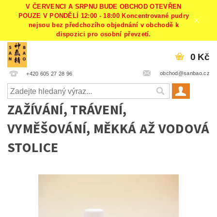
V ČERVENCI A SRPNU BUDE OBCHOD OTEVŘEN
POUZE V PONDĚLÍ 12:00 - 18:00 Koncentrované pudry
nejsou bez předchozího objednání v obchodě k
dispozici pro osobní převzetí.
0 Kč
obchod@sanbao.cz
+420 605 27 28 96
ZAŽÍVÁNÍ, TRÁVENÍ,
VYMĚŠOVÁNÍ, MĚKKÁ AŽ VODOVÁ
STOLICE