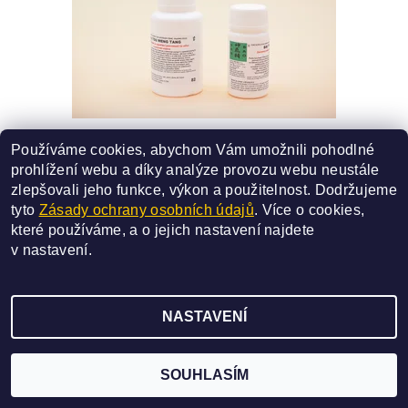
82 - GE GEN QIN LIAN DING
Používáme cookies, abychom Vám umožnili pohodlné
SMĚS ČÍSLO - 82
prohlížení webu a díky analýze provozu webu neustále
340 Kč
od
zlepšovali jeho funkce, výkon a použitelnost.
Dodržujeme
tyto
Zásady ochrany osobních údajů
. Více o cookies,
DETAIL
které používáme, a o jejich nastavení najdete
v
nastavení
.
NASTAVENÍ
2026 ©
SAN BAO
, všechna práva vyhrazena
Vytvořil Shoptet
SOUHLASÍM