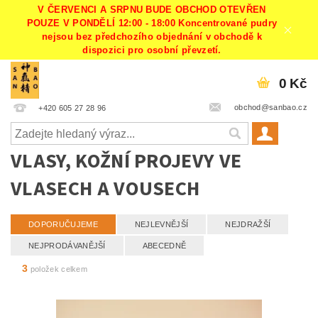
V ČERVENCI A SRPNU BUDE OBCHOD OTEVŘEN
POUZE V PONDĚLÍ 12:00 - 18:00 Koncentrované pudry
nejsou bez předchozího objednání v obchodě k
dispozici pro osobní převzetí.
0 Kč
obchod@sanbao.cz
+420 605 27 28 96
VLASY, KOŽNÍ PROJEVY VE
VLASECH A VOUSECH
DOPORUČUJEME
NEJLEVNĚJŠÍ
NEJDRAŽŠÍ
NEJPRODÁVANĚJŠÍ
ABECEDNĚ
3
položek celkem