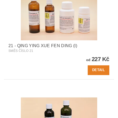
21 - QING YING XUE FEN DING (I)
SMĚS ČÍSLO 21
227 Kč
od
DETAIL