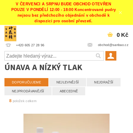
V ČERVENCI A SRPNU BUDE OBCHOD OTEVŘEN
POUZE V PONDĚLÍ 12:00 - 18:00 Koncentrované pudry
nejsou bez předchozího objednání v obchodě k
dispozici pro osobní převzetí.
0 Kč
obchod@sanbao.cz
+420 605 27 28 96
ÚNAVA A NÍZKÝ TLAK
DOPORUČUJEME
NEJLEVNĚJŠÍ
NEJDRAŽŠÍ
NEJPRODÁVANĚJŠÍ
ABECEDNĚ
8
položek celkem