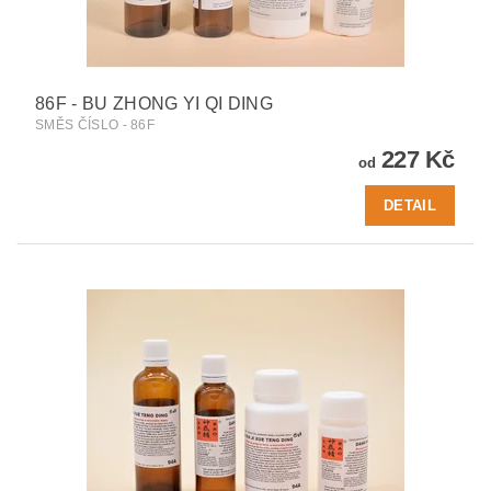
86F - BU ZHONG YI QI DING
SMĚS ČÍSLO - 86F
227 Kč
od
DETAIL