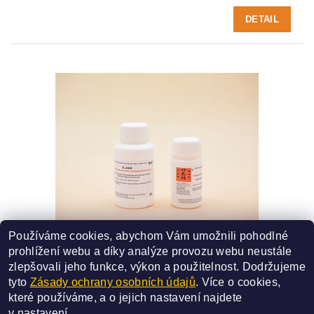
DETAIL
Používáme cookies, abychom Vám umožnili pohodlné
91 - E JIAO
prohlížení webu a díky analýze provozu webu neustále
SMĚS ČÍSLO - 91
zlepšovali jeho funkce, výkon a použitelnost.
Dodržujeme
450 Kč
od
tyto
Zásady ochrany osobních údajů
. Více o cookies,
které používáme, a o jejich nastavení najdete
DETAIL
v
nastavení
.