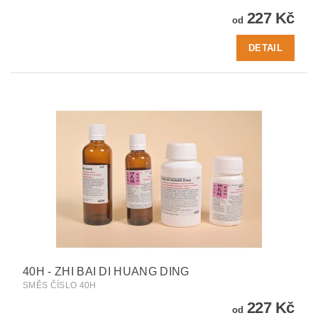
227 Kč
od
DETAIL
40H - ZHI BAI DI HUANG DING
SMĚS ČÍSLO 40H
227 Kč
od