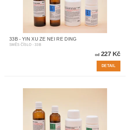
33B - YIN XU ZE NEI RE DING
SMĚS ČÍSLO - 33B
227 Kč
od
DETAIL