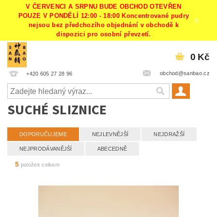
V ČERVENCI A SRPNU BUDE OBCHOD OTEVŘEN
POUZE V PONDĚLÍ 12:00 - 18:00 Koncentrované pudry
nejsou bez předchozího objednání v obchodě k
dispozici pro osobní převzetí.
0 Kč
obchod@sanbao.cz
+420 605 27 28 96
SUCHÉ SLIZNICE
DOPORUČUJEME
NEJLEVNĚJŠÍ
NEJDRAŽŠÍ
NEJPRODÁVANĚJŠÍ
ABECEDNĚ
5
položek celkem