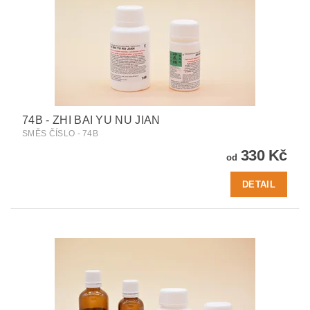
74B - ZHI BAI YU NU JIAN
SMĚS ČÍSLO - 74B
330 Kč
od
DETAIL