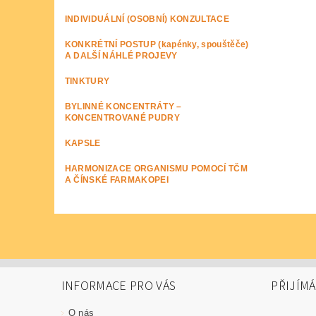
INDIVIDUÁLNÍ (OSOBNÍ) KONZULTACE
KONKRÉTNÍ POSTUP (kapénky, spouštěče)
A DALŠÍ NÁHLÉ PROJEVY
TINKTURY
BYLINNÉ KONCENTRÁTY –
KONCENTROVANÉ PUDRY
KAPSLE
HARMONIZACE ORGANISMU POMOCÍ TČM
A ČÍNSKÉ FARMAKOPEI
INFORMACE PRO VÁS
PŘIJÍM
O nás