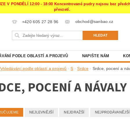
PONDĚLÍ 12:00 - 18:00 Koncentrované pudry nejsou bez předchoz
převzetí.
obchod@sanbao.cz
+420 605 27 28 96
ÁVÁNÍ PODLE OBLASTÍ A PROJEVŮ
NAPIŠTE NÁM
KO
Vyhledávání podle oblastí a projevů
S
Srdce
Srdce, pocení a ná
DCE, POCENÍ A NÁVAL
RUČUJEME
NEJLEVNĚJŠÍ
NEJDRAŽŠÍ
NEJPRODÁVANĚJŠÍ