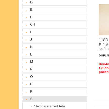
D
E
H
CH
I
J
118D
E JI
K
SMĚS Č
L
DOPLN
M
Divotv
zklidn
N
pocen
O
P
R
S
Slezina a střed těla