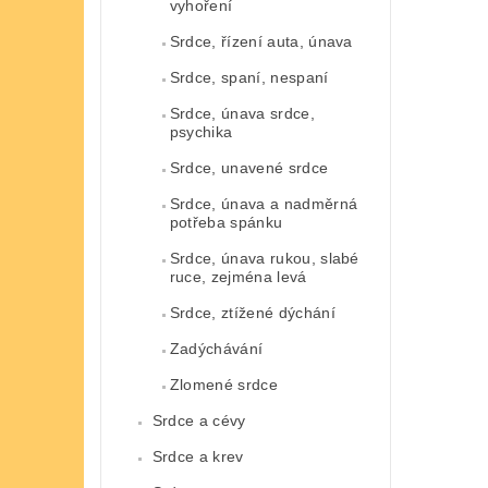
vyhoření
Srdce, řízení auta, únava
Srdce, spaní, nespaní
Srdce, únava srdce,
psychika
Srdce, unavené srdce
Srdce, únava a nadměrná
potřeba spánku
Srdce, únava rukou, slabé
ruce, zejména levá
Srdce, ztížené dýchání
Zadýchávání
Zlomené srdce
Srdce a cévy
Srdce a krev