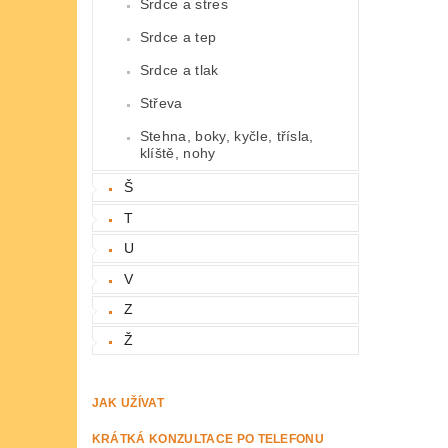
Srdce a stres
Srdce a tep
Srdce a tlak
Střeva
Stehna, boky, kyčle, třísla,
klíště, nohy
Š
T
U
V
Z
Ž
JAK UŽÍVAT
KRÁTKÁ KONZULTACE PO TELEFONU