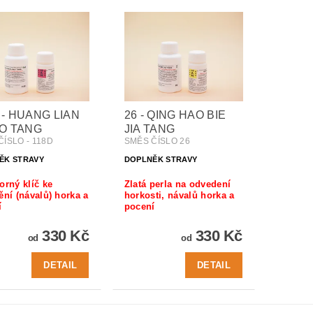
 - HUANG LIAN
26 - QING HAO BIE
AO TANG
JIA TANG
ÍSLO - 118D
SMĚS ČÍSLO 26
ĚK STRAVY
DOPLNĚK STRAVY
orný klíč ke
Zlatá perla na odvedení
ění (návalů) horka a
horkosti, návalů horka a
í
pocení
330 Kč
330 Kč
od
od
DETAIL
DETAIL