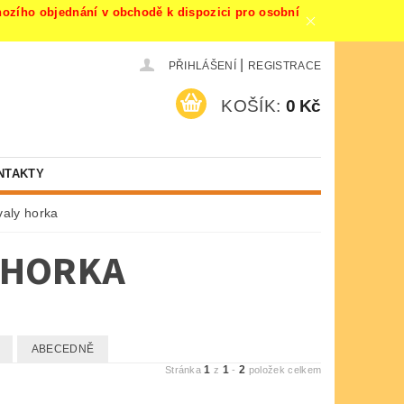
ího objednání v obchodě k dispozici pro osobní
|
PŘIHLÁŠENÍ
REGISTRACE
KOŠÍK:
0 Kč
NTAKTY
valy horka
Y HORKA
ABECEDNĚ
1
1
2
Stránka
z
-
položek celkem