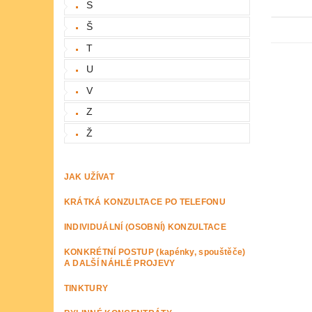
S
Š
T
U
V
Z
Ž
JAK UŽÍVAT
KRÁTKÁ KONZULTACE PO TELEFONU
INDIVIDUÁLNÍ (OSOBNÍ) KONZULTACE
KONKRÉTNÍ POSTUP (kapénky, spouštěče)
A DALŠÍ NÁHLÉ PROJEVY
TINKTURY