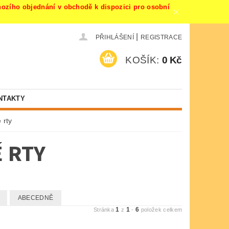
ího objednání v obchodě k dispozici pro osobní
|
PŘIHLÁŠENÍ
REGISTRACE
KOŠÍK:
0 Kč
NTAKTY
 rty
É RTY
ABECEDNĚ
1
1
6
Stránka
z
-
položek celkem