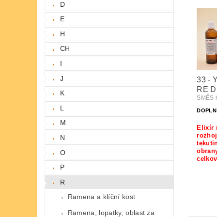
D
E
H
CH
I
J
33 - 
RE D
K
SMĚS Č
L
DOPLN
M
Elixír
rozho
N
tekuti
obran
O
celkov
P
R
Ramena a klíční kost
Ramena, lopatky, oblast za