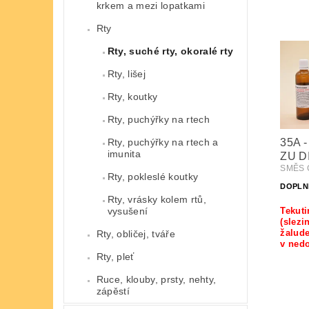
krkem a mezi lopatkami
Rty
Rty, suché rty, okoralé rty
Rty, lišej
Rty, koutky
Rty, puchýřky na rtech
Rty, puchýřky na rtech a
35A 
imunita
ZU D
SMĚS Č
Rty, pokleslé koutky
DOPLN
Rty, vrásky kolem rtů,
vysušení
Tekuti
(slezi
žalude
Rty, obličej, tváře
v nedo
Rty, pleť
Ruce, klouby, prsty, nehty,
zápěstí