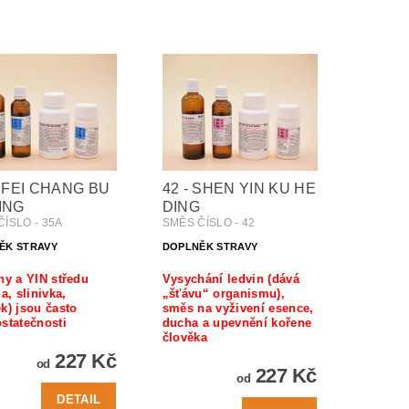
- FEI CHANG BU
42 - SHEN YIN KU HE
ING
DING
ÍSLO - 35A
SMĚS ČÍSLO - 42
ĚK STRAVY
DOPLNĚK STRAVY
ny a YIN středu
Vysychání ledvin (dává
na, slinivka,
„šťávu“ organismu),
k) jsou často
směs na vyživení esence,
statečnosti
ducha a upevnění kořene
člověka
227 Kč
od
227 Kč
od
DETAIL