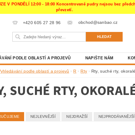
PONDĚLÍ 12:00 - 18:00 Koncentrované pudry nejsou bez předchoz
převzetí.
obchod@sanbao.cz
+420 605 27 28 96
ÁVÁNÍ PODLE OBLASTÍ A PROJEVŮ
NAPIŠTE NÁM
KO
Vyhledávání podle oblastí a projevů
R
Rty
Rty, suché rty, okoralé
Y, SUCHÉ RTY, OKORAL
RUČUJEME
NEJLEVNĚJŠÍ
NEJDRAŽŠÍ
NEJPRODÁVANĚJŠÍ