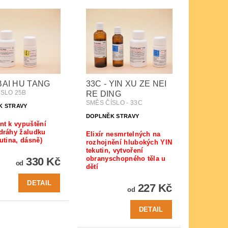
 BAI HU TANG
33C - YIN XU ZE NEI
ÍSLO 25B
RE DING
SMĚS ČÍSLO - 33C
K STRAVY
DOPLNĚK STRAVY
nt k vypuštění
dráhy žaludku
Elixír nesmrtelných na
dutina, dásně)
rozhojnění hlubokých YIN
tekutin, vytvoření
obranyschopného těla u
330 Kč
od
dětí
DETAIL
227 Kč
od
DETAIL