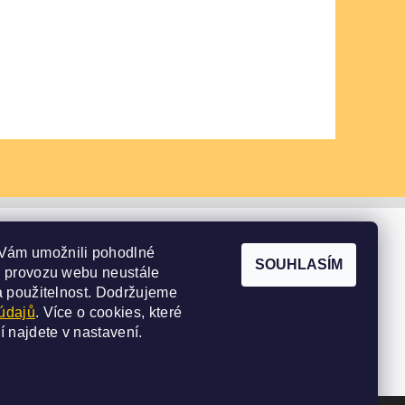
Vám umožnili pohodlné
SOUHLASÍM
e provozu webu neustále
a použitelnost.
Dodržujeme
údajů
. Více o cookies, které
í najdete v
nastavení
.