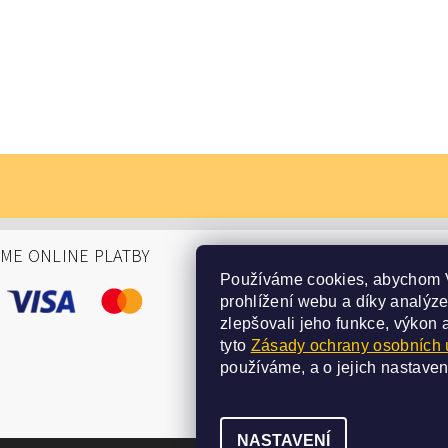
ÁME ONLINE PLATBY
Používáme cookies, abychom 
prohlížení webu a díky analýz
zlepšovali jeho funkce, výkon 
tyto
Zásady ochrany osobních 
používáme, a o jejich nastaven
NASTAVENÍ