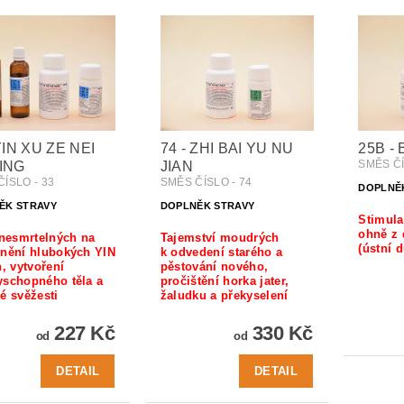
YIN XU ZE NEI
74 - ZHI BAI YU NU
25B -
SMĚS Č
ING
JIAN
ÍSLO - 33
SMĚS ČÍSLO - 74
DOPLNĚ
ĚK STRAVY
DOPLNĚK STRAVY
Stimula
ohně z 
 nesmrtelných na
Tajemství moudrých
(ústní 
jnění hlubokých YIN
k odvedení starého a
n, vytvoření
pěstování nového,
yschopného těla a
pročištění horka jater,
é svěžesti
žaludku a překyselení
227 Kč
330 Kč
od
od
DETAIL
DETAIL