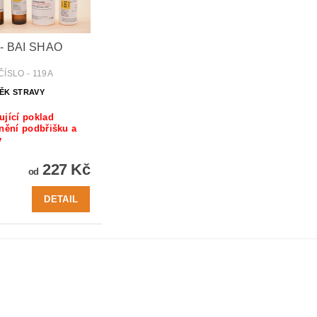
 - BAI SHAO
ÍSLO - 119A
ĚK STRAVY
jící poklad
nění podbřišku a
y
227 Kč
od
DETAIL