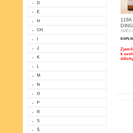
D
E
119A
H
DING
CH
SMĚS Č
I
DOPLN
J
Zjemňu
k uvol
K
děloh
L
M
N
O
P
R
S
Š