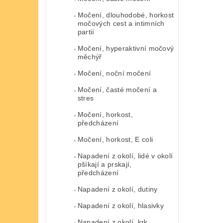
Močení, dlouhodobé, horkost
močových cest a intimních
partií
Močení, hyperaktivní močový
měchýř
Močení, noční močení
Močení, časté močení a
stres
Močení, horkost,
předcházení
Močení, horkost, E coli
Napadení z okolí, lidé v okolí
pšíkají a prskají,
předcházení
Napadení z okolí, dutiny
Napadení z okolí, hlasivky
Napadení z okolí, krk