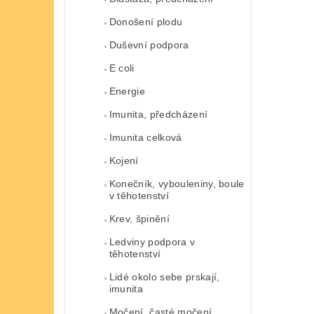
Donošení plodu
Duševní podpora
E coli
Energie
Imunita, předcházení
Imunita celková
Kojení
Konečník, vybouleniny, boule
v těhotenství
Krev, špinění
Ledviny podpora v
těhotenství
Lidé okolo sebe prskají,
imunita
Močení, časté močení