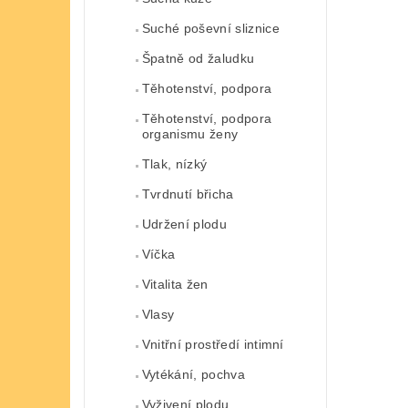
Suché poševní sliznice
Špatně od žaludku
Těhotenství, podpora
Těhotenství, podpora
organismu ženy
Tlak, nízký
Tvrdnutí břicha
Udržení plodu
Víčka
Vitalita žen
Vlasy
Vnitřní prostředí intimní
Vytékání, pochva
Vyživení plodu