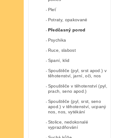
Pleť
Potraty, opakované
Předčasný porod
Psychika
Ruce, slabost
Spaní, klid
Spouštěče (pyl, srst apod.) v
těhotenství, jarní, oči, nos
Spouštěče v těhotenství (pyl,
prach, seno apod.)
Spouštěče (pyl, srst, seno
apod.) v těhotenství, ucpaný
nos, nos, vytékání
Stolice, nedokonalé
vyprazdňování
Suchá kůže