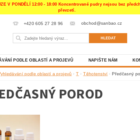
PONDĚLÍ 12:00 - 18:00 Koncentrované pudry nejsou bez předchoz
převzetí.
obchod@sanbao.cz
+420 605 27 28 96
ÁVÁNÍ PODLE OBLASTÍ A PROJEVŮ
NAPIŠTE NÁM
KO
Vyhledávání podle oblastí a projevů
T
Těhotenství
Předčasný p
EDČASNÝ POROD