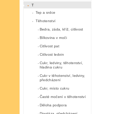
T
Tep a srdce
Těhotenství
Bedra, záda, kříž, citlivost
Bílkovina v moči
Citlivost pat
Citlivost ledvin
Cukr, ledviny, těhotenství,
hladina cukru
Cukr v těhotenství, ledviny,
předcházení
Cukr, místo cukru
Časté močení v těhotenství
Děloha podpora
Diastáza, předcházení