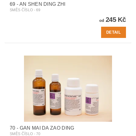
69 - AN SHEN DING ZHI
SMĚS ČÍSLO - 69
245 Kč
od
DETAIL
70 - GAN MAI DA ZAO DING
SMĚS ČÍSLO - 70