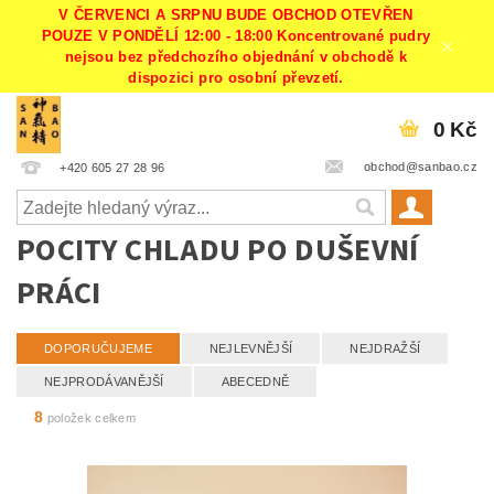
V ČERVENCI A SRPNU BUDE OBCHOD OTEVŘEN
POUZE V PONDĚLÍ 12:00 - 18:00 Koncentrované pudry
nejsou bez předchozího objednání v obchodě k
dispozici pro osobní převzetí.
0 Kč
obchod@sanbao.cz
+420 605 27 28 96
POCITY CHLADU PO DUŠEVNÍ
PRÁCI
DOPORUČUJEME
NEJLEVNĚJŠÍ
NEJDRAŽŠÍ
NEJPRODÁVANĚJŠÍ
ABECEDNĚ
8
položek celkem