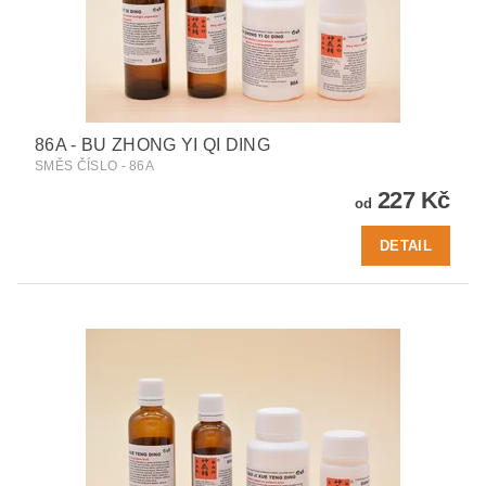
86A - BU ZHONG YI QI DING
SMĚS ČÍSLO - 86A
227 Kč
od
DETAIL