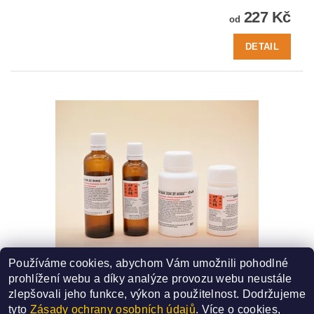
227 Kč
od
DETAIL
Používáme cookies, abychom Vám umožnili pohodlné
87 - XIANG SHA JUN ZI DING
prohlížení webu a díky analýze provozu webu neustále
SMĚS ČÍSLO - 87
zlepšovali jeho funkce, výkon a použitelnost.
Dodržujeme
227 Kč
od
tyto
Zásady ochrany osobních údajů
. Více o cookies,