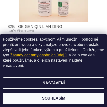
82B - GE GEN QIN LIAN DING
SMĚS ČÍSLO - 82B
340 Kč
Používáme cookies, abychom Vám umožnili pohodlné
od
prohlížení webu a díky analýze provozu webu neustále
DETAIL
zlepšovali jeho funkce, výkon a použitelnost.
Dodržujeme
tyto
Zásady ochrany osobních údajů
. Více o cookies,
které používáme, a o jejich nastavení najdete
v
nastavení
.
2026 ©
SAN BAO
, všechna práva vyhrazena
NASTAVENÍ
Vytvořil Shoptet
SOUHLASÍM