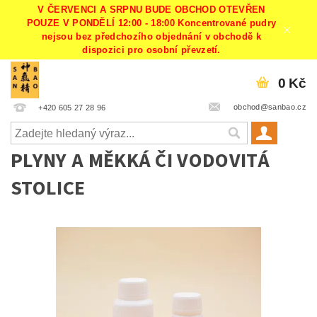
V ČERVENCI A SRPNU BUDE OBCHOD OTEVŘEN
POUZE V PONDĚLÍ 12:00 - 18:00 Koncentrované pudry
nejsou bez předchozího objednání v obchodě k
dispozici pro osobní převzetí.
0 Kč
obchod@sanbao.cz
+420 605 27 28 96
PLYNY A MĚKKÁ ČI VODOVITÁ
STOLICE