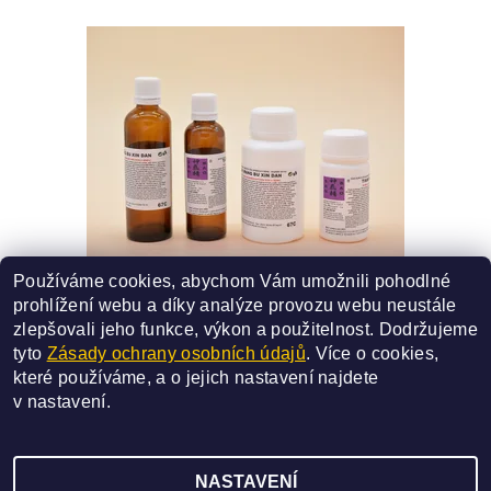
Používáme cookies, abychom Vám umožnili pohodlné
67C - TIAN WANG BU XIN DAN
prohlížení webu a díky analýze provozu webu neustále
SMĚS ČÍSLO - 67C
zlepšovali jeho funkce, výkon a použitelnost.
Dodržujeme
227 Kč
od
tyto
Zásady ochrany osobních údajů
. Více o cookies,
které používáme, a o jejich nastavení najdete
DETAIL
v
nastavení
.
NASTAVENÍ