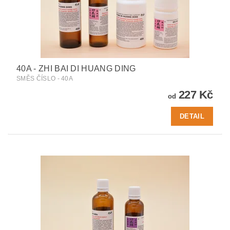
40A - ZHI BAI DI HUANG DING
SMĚS ČÍSLO - 40A
227 Kč
od
DETAIL