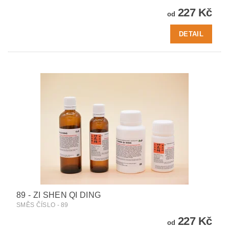
227 Kč
od
DETAIL
89 - ZI SHEN QI DING
SMĚS ČÍSLO - 89
227 Kč
od