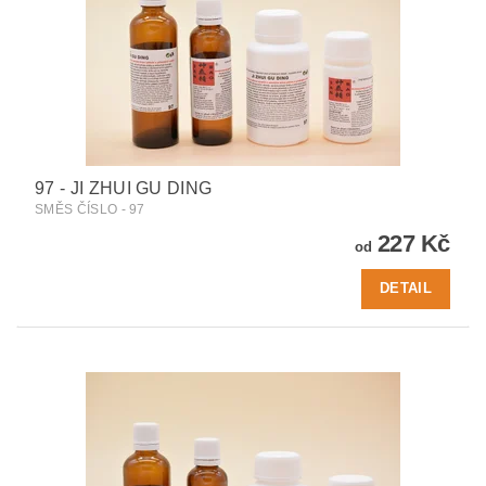
97 - JI ZHUI GU DING
SMĚS ČÍSLO - 97
227 Kč
od
DETAIL