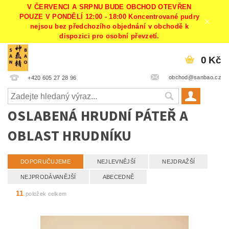
V ČERVENCI A SRPNU BUDE OBCHOD OTEVŘEN
POUZE V PONDĚLÍ 12:00 - 18:00 Koncentrované pudry
nejsou bez předchozího objednání v obchodě k
dispozici pro osobní převzetí.
0 Kč
obchod@sanbao.cz
+420 605 27 28 96
OSLABENÁ HRUDNÍ PÁTEŘ A
OBLAST HRUDNÍKU
DOPORUČUJEME
NEJLEVNĚJŠÍ
NEJDRAŽŠÍ
NEJPRODÁVANĚJŠÍ
ABECEDNĚ
11
položek celkem