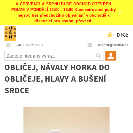
V ČERVENCI A SRPNU BUDE OBCHOD OTEVŘEN
POUZE V PONDĚLÍ 12:00 - 18:00 Koncentrované pudry
nejsou bez předchozího objednání v obchodě k
dispozici pro osobní převzetí.
0 Kč
obchod@sanbao.cz
+420 605 27 28 96
OBLIČEJ, NÁVALY HORKA DO
OBLIČEJE, HLAVY A BUŠENÍ
SRDCE