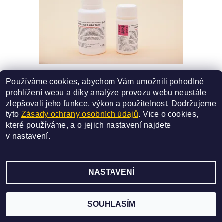
118C - HUANG LIAN E JIAO TANG
Používáme cookies, abychom Vám umožnili pohodlné
SMĚS ČÍSLO - 118C
prohlížení webu a díky analýze provozu webu neustále
330 Kč
od
zlepšovali jeho funkce, výkon a použitelnost.
Dodržujeme
tyto
Zásady ochrany osobních údajů
. Více o cookies,
DETAIL
které používáme, a o jejich nastavení najdete
v
nastavení
.
NASTAVENÍ
2026 ©
SAN BAO
, všechna práva vyhrazena
Vytvořil Shoptet
SOUHLASÍM