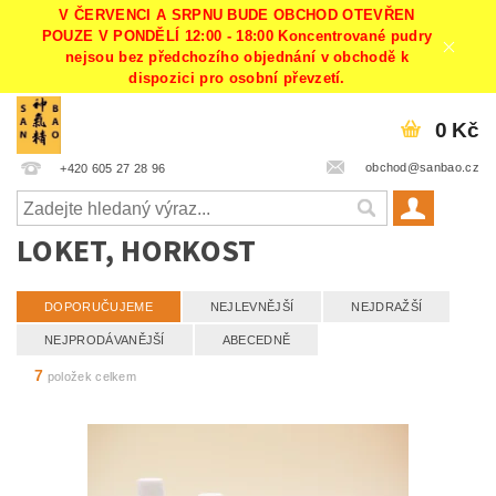
V ČERVENCI A SRPNU BUDE OBCHOD OTEVŘEN
POUZE V PONDĚLÍ 12:00 - 18:00 Koncentrované pudry
nejsou bez předchozího objednání v obchodě k
dispozici pro osobní převzetí.
0 Kč
obchod@sanbao.cz
+420 605 27 28 96
LOKET, HORKOST
DOPORUČUJEME
NEJLEVNĚJŠÍ
NEJDRAŽŠÍ
NEJPRODÁVANĚJŠÍ
ABECEDNĚ
7
položek celkem