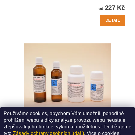
227 Kč
od
DETAIL
Používáme cookies, abychom Vám umožnili pohodlné
33 - YIN XU ZE NEI RE DING
prohlížení webu a díky analýze provozu webu neustále
SMĚS ČÍSLO - 33
zlepšovali jeho funkce, výkon a použitelnost.
Dodržujeme
227 Kč
od
tyto
Zásady ochrany osobních údajů
. Více o cookies,