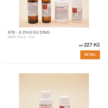
97B - JI ZHUI GU DING
SMĚS ČÍSLO - 97B
227 Kč
od
DETAIL