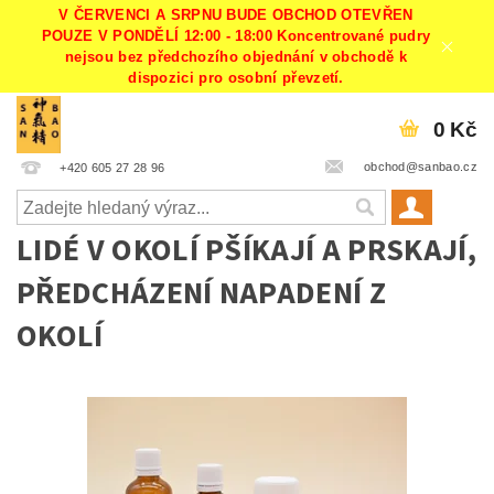
V ČERVENCI A SRPNU BUDE OBCHOD OTEVŘEN
POUZE V PONDĚLÍ 12:00 - 18:00 Koncentrované pudry
nejsou bez předchozího objednání v obchodě k
dispozici pro osobní převzetí.
0 Kč
obchod@sanbao.cz
+420 605 27 28 96
LIDÉ V OKOLÍ PŠÍKAJÍ A PRSKAJÍ,
PŘEDCHÁZENÍ NAPADENÍ Z
OKOLÍ