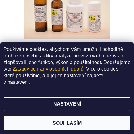
23 - QING YING XUE FEN DING (II)
Používáme cookies, abychom Vám umožnili pohodlné
SMĚS ČÍSLO 23
prohlížení webu a díky analýze provozu webu neustále
227 Kč
od
zlepšovali jeho funkce, výkon a použitelnost.
Dodržujeme
tyto
Zásady ochrany osobních údajů
. Více o cookies,
DETAIL
které používáme, a o jejich nastavení najdete
v
nastavení
.
NASTAVENÍ
2026 ©
SAN BAO
, všechna práva vyhrazena
Vytvořil Shoptet
SOUHLASÍM