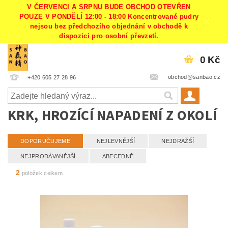
V ČERVENCI A SRPNU BUDE OBCHOD OTEVŘEN
POUZE V PONDĚLÍ 12:00 - 18:00 Koncentrované pudry
nejsou bez předchozího objednání v obchodě k
dispozici pro osobní převzetí.
0 Kč
obchod@sanbao.cz
+420 605 27 28 96
KRK, HROZÍCÍ NAPADENÍ Z OKOLÍ
DOPORUČUJEME
NEJLEVNĚJŠÍ
NEJDRAŽŠÍ
NEJPRODÁVANĚJŠÍ
ABECEDNĚ
2
položek celkem