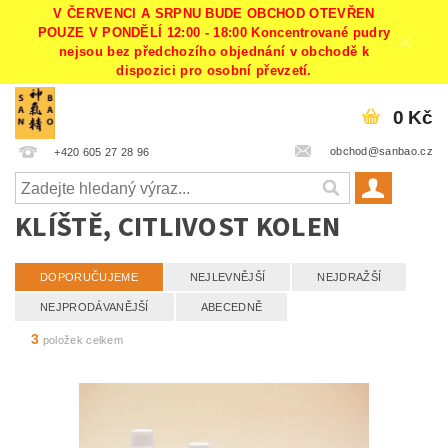
V ČERVENCI A SRPNU BUDE OBCHOD OTEVŘEN
POUZE V PONDĚLÍ 12:00 - 18:00 Koncentrované pudry
nejsou bez předchozího objednání v obchodě k
dispozici pro osobní převzetí.
0 Kč
obchod@sanbao.cz
+420 605 27 28 96
KLÍŠTĚ, CITLIVOST KOLEN
DOPORUČUJEME
NEJLEVNĚJŠÍ
NEJDRAŽŠÍ
NEJPRODÁVANĚJŠÍ
ABECEDNĚ
3
položek celkem